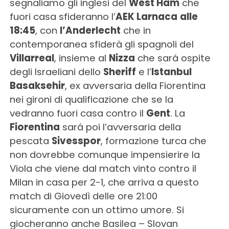
segnaliamo gli inglesi del
West Ham
che
fuori casa sfideranno l’
AEK Larnaca
alle
18:45
, con
l’Anderlecht
che in
contemporanea sfiderà gli spagnoli del
Villarreal
, insieme al
Nizza
che sará ospite
degli Israeliani dello
Sheriff
e l’
Istanbul
Basaksehir
, ex avversaria della Fiorentina
nei gironi di qualificazione che se la
vedranno fuori casa contro il
Gent
. La
Fiorentina
sará poi l’avversaria della
pescata
Sivesspor
, formazione turca che
non dovrebbe comunque impensierire la
Viola che viene dal match vinto contro il
Milan in casa per 2-1, che arriva a questo
match di Giovedì delle ore 21:00
sicuramente con un ottimo umore. Si
giocheranno anche Basilea – Slovan