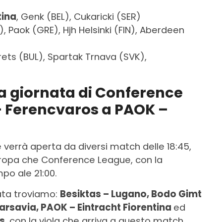
tina
, Genk (BEL), Cukaricki (SER)
), Paok (GRE), Hjh Helsinki (FIN), Aberdeen
ets (BUL), Spartak Trnava (SVK),
da giornata di Conference
– Ferencvaros a PAOK –
verrà aperta da diversi match delle 18:45,
 Europa che Conference League, con la
po ale 21:00.
nata troviamo:
Besiktas – Lugano, Bodo Gimt
arsavia, PAOK – Eintracht Fiorentina
ed
s
, con la viola che arriva a questo match