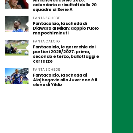
Amichevoli estive 2026:
calendario e risultati delle 20
squadre di Serie A
FANTASCHEDE
Fantacalcio, la scheda di
Diawara al Milan: doppio ruolo
ma pochi minuti
FANTACALCIO
Fantacalcio, le gerarchie dei
portieri 2026/2027: primo,
secondo e terzo, ballottaggi e
certezze
FANTASCHEDE
Fantacalcio, la scheda di
Alajbegovic alla Juve: non è il
clone di Yildiz