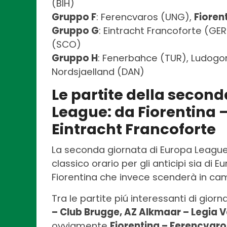
(BIH)
Gruppo F
: Ferencvaros (UNG),
Fioren
Gruppo G
: Eintracht Francoforte (GER
(SCO)
Gruppo H
: Fenerbahce (TUR), Ludogor
Nordsjaelland (DAN)
Le partite della secon
League: da Fiorentina 
Eintracht Francoforte
La seconda giornata di Europa League 
classico orario per gli anticipi sia di
Fiorentina che invece scenderà in cam
Tra le partite piú interessanti di gior
– Club Brugge, AZ Alkmaar – Legia V
ovviamente
Fiorentina – Ferencvaro