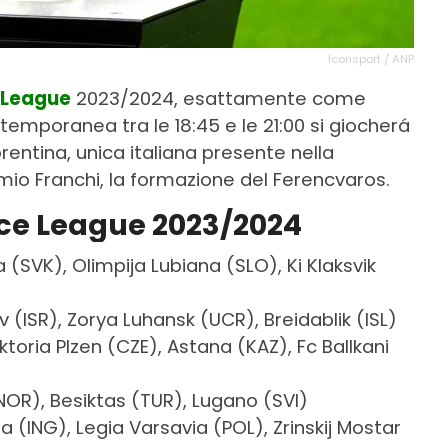
Iconsport / ANP
 League
2023/2024, esattamente come
temporanea tra le 18:45 e le 21:00 si giocherá
rentina, unica italiana presente nella
emio Franchi, la formazione del Ferencvaros.
ence League 2023/2024
va (SVK), Olimpija Lubiana (SLO), Ki Klaksvik
v (ISR), Zorya Luhansk (UCR), Breidablik (ISL)
toria Plzen (CZE), Astana (KAZ), Fc Ballkani
NOR), Besiktas (TUR), Lugano (SVI)
la (ING), Legia Varsavia (POL), Zrinskij Mostar