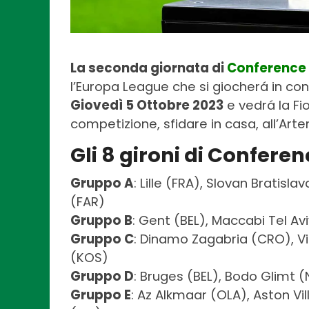
La seconda giornata di
Conference
l’Europa League che si giocherá in con
Giovedì 5 Ottobre 2023
e vedrá la Fio
competizione, sfidare in casa, all’Art
Gli 8 gironi di Confer
Gruppo A
: Lille (FRA), Slovan Bratisla
(FAR)
Gruppo B
: Gent (BEL), Maccabi Tel Avi
Gruppo C
: Dinamo Zagabria (CRO), Vik
(KOS)
Gruppo D
: Bruges (BEL), Bodo Glimt (
Gruppo E
: Az Alkmaar (OLA), Aston Vil