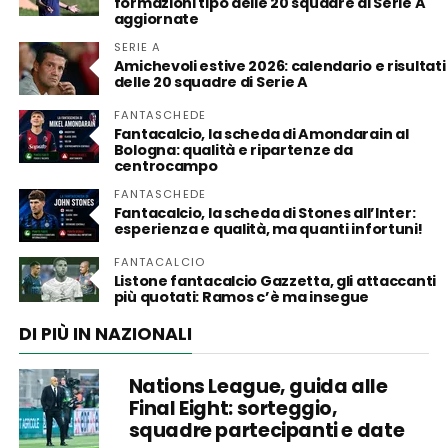
formazioni tipo delle 20 squadre di Serie A
aggiornate
SERIE A
Amichevoli estive 2026: calendario e risultati
delle 20 squadre di Serie A
FANTASCHEDE
Fantacalcio, la scheda di Amondarain al
Bologna: qualità e ripartenze da
centrocampo
FANTASCHEDE
Fantacalcio, la scheda di Stones all’Inter:
esperienza e qualità, ma quanti infortuni!
FANTACALCIO
Listone fantacalcio Gazzetta, gli attaccanti
più quotati: Ramos c’è ma insegue
DI PIÙ IN NAZIONALI
Nations League, guida alle
Final Eight: sorteggio,
squadre partecipanti e date