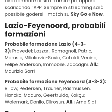
direttamente al sito tramite pc, oppure
scaricando l’APP. Sempre in streaming sarà
possibile godersi il match su
Sky Go
e
Now
.
Lazio-Feyenoord, probabili
formazioni
Probabile formazione Lazio (4-3-
3):
Provedel; Lazzari, Romagnoli, Patric,
Marusic; Milinkovic-Savic, Cataldi, Vecino;
Felipe Anderson, Immobile, Zaccagni.
All.:
Maurizio Sarri
Probabile formazione Feyenoord (4-3-3):
Bijlow; Pedersen, Trauner, Rasmussen,
Hancko; Maduro, Geertruida, Kokçu;
Walemark, Danilo, Dilrosun.
All.:
Arne Slot