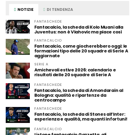
NOTIZIE
DI TENDENZA
FANTASCHEDE
Fantacalcio, la scheda di Kolo Muani alla
Juventus: non è Vlahovic ma piace così
FANTACALCIO
Fantacalcio, come giocherebbero oggi: le
formazioni tipo delle 20 squadre di Serie A
aggiornate
SERIE A
Amichevoli estive 2026: calendario e
risultati delle 20 squadre di Serie A
FANTASCHEDE
Fantacalcio, la scheda di Amondarain al
Bologna: qualità e ripartenze da
centrocampo
FANTASCHEDE
Fantacalcio, la scheda di Stones all’Inter:
esperienza e qualità, ma quanti infortuni!
FANTACALCIO
Listone fantacalcio Gazzetta, gli