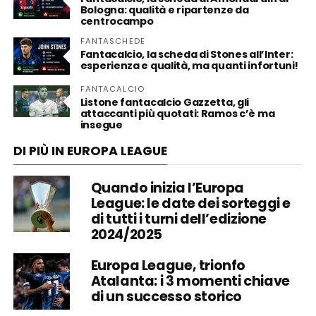
Bologna: qualità e ripartenze da
centrocampo
FANTASCHEDE
Fantacalcio, la scheda di Stones all’Inter:
esperienza e qualità, ma quanti infortuni!
FANTACALCIO
Listone fantacalcio Gazzetta, gli
attaccanti più quotati: Ramos c’è ma
insegue
DI PIÙ IN EUROPA LEAGUE
Quando inizia l’Europa
League: le date dei sorteggi e
di tutti i turni dell’edizione
2024/2025
Europa League, trionfo
Atalanta: i 3 momenti chiave
di un successo storico