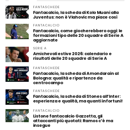
FANTASCHEDE
Fantacalcio, la scheda di Kolo Muani alla
Juventus: non è Vlahovic ma piace così
FANTACALCIO
Fantacalcio, come giocherebbero oggi: le
formazioni tipo delle 20 squadre di Serie A
aggiornate
SERIE A
Amichevoli estive 2026: calendario e
risultati delle 20 squadre di Serie A
FANTASCHEDE
Fantacalcio, la scheda di Amondarain al
Bologna: qualità e ripartenze da
centrocampo
FANTASCHEDE
Fantacalcio, la scheda di Stones all’Inter:
esperienza e qualità, ma quanti infortuni!
FANTACALCIO
Listone fantacalcio Gazzetta, gli
attaccanti più quotati: Ramos c’è ma
insegue