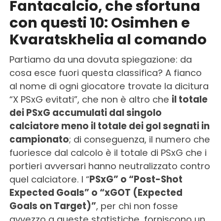
Fantacalcio, che sfortuna
con questi 10: Osimhen e
Kvaratskhelia al comando
Partiamo da una dovuta spiegazione: da
cosa esce fuori questa classifica? A fianco
al nome di ogni giocatore trovate la dicitura
“X PSxG evitati”, che non è altro che
il totale
dei PSxG accumulati dal singolo
calciatore meno il totale dei gol segnati in
campionato
; di conseguenza, il numero che
fuoriesce dal calcolo è il totale di PSxG che i
portieri avversari hanno neutralizzato contro
quel calciatore. I “
PSxG” o “Post-Shot
Expected Goals” o “xGOT (Expected
Goals on Target)”
, per chi non fosse
avvezzo a queste statistiche, forniscono un