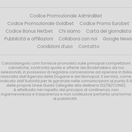
Codice Promozionale AdmiralBet
Codice Promozionale Goldbet
Codice Promo Eurobet
Codice Bonus Netbet
Chi siamo
Carta del giornalista
Pubblicità e affiliazioni
Collabora con noi
Google News
Condizioni d’uso
Contatto
Calciodangolo.com fornisce pronostici sulle principali competizioni
calcistiche, confronta quote e offerte dei Bookmakers da noi
selezionati, in possesso di regolare concessione ad operare in Italia
rilasciata dall’Agenzia delle Dogane e dei Monopoli. Il servizio, come
indicato dall’Autorità per le garanzie nelle comunicazioni al punto 5.6
delle proprie Linee Guida (allegate alla delibera 132/19/CONS),
è effettuato nel rispetto del principio di continenza, non
ingannevolezza e trasparenza e non costituisce pertanto una forma
di pubblicità.