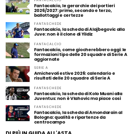
FANTACALCIO
Fantacalcio, le gerarchie dei portieri
2026/2027: primo, secondo e terzo,
ballottaggi e certezze
FANTASCHEDE
Fantacalcio, la scheda di Alajbegovic alla
Juve: non è il clone di Yildiz
FANTACALCIO
Fantacalcio, come giocherebbero oggi: le
formazioni tipo delle 20 squadre di Serie A
aggiornate
SERIE A
Amichevoli estive 2026: calendario e
risultati delle 20 squadre di Serie A
FANTASCHEDE
Fantacalcio, la scheda di Kolo Muani alla
Juventus: non è Vlahovic ma piace così
FANTASCHEDE
Fantacalcio, la scheda di Amondarain al
Bologna: qualità e ripartenze da
centrocampo
DI PIÙ IN GUIDA ALL'ASTA