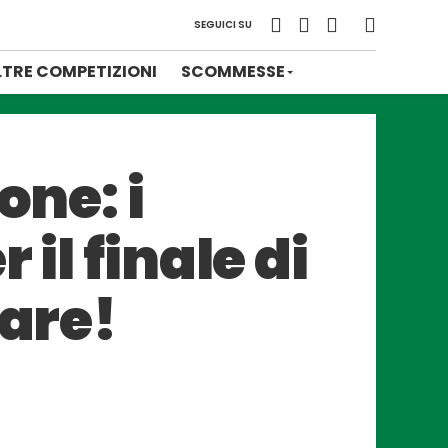
SEGUICI SU
LTRE COMPETIZIONI
SCOMMESSE
one: i
il finale di
mare!