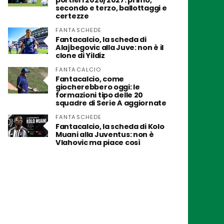
portieri 2026/2027: primo,
secondo e terzo, ballottaggi e
certezze
FANTASCHEDE
Fantacalcio, la scheda di
Alajbegovic alla Juve: non è il
clone di Yildiz
FANTACALCIO
Fantacalcio, come
giocherebbero oggi: le
formazioni tipo delle 20
squadre di Serie A aggiornate
FANTASCHEDE
Fantacalcio, la scheda di Kolo
Muani alla Juventus: non è
Vlahovic ma piace così