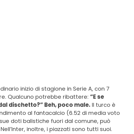
dinario inizio di stagione in Serie A, con 7
gore. Qualcuno potrebbe ribattere:
“E se
i dal dischetto?” Beh, poco male.
Il turco è
endimento al fantacalcio (6.52 di media voto
e sue doti balistiche fuori dal comune, può
ell’Inter, inoltre, i piazzati sono tutti suoi.