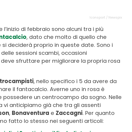
Iconsport / Newspix
e l’inizio di febbraio sono alcuni tra i più
ntacalcio
, dato che molto di quello che
e si deciderà proprio in queste date. Sono i
 e delle sessioni scambi, occasioni
deve sfruttare per migliorare la propria rosa
trocampisti
, nello specifico i 5 da avere da
are il fantacalcio. Averne uno in rosa è
dire possedere un centrocampo da sogno. Nelle
 vi anticipiamo già che tra gli assenti
son
,
Bonaventura
e
Zaccagni
. Per quanto
amo fatto lo stesso nei seguenti articoli: