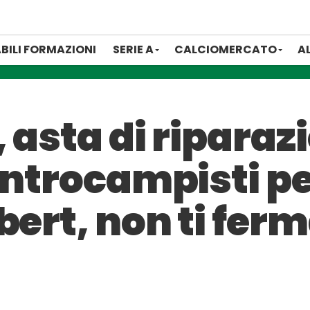
BILI FORMAZIONI
SERIE A
CALCIOMERCATO
A
 asta di riparazi
ntrocampisti per 
bert, non ti fer