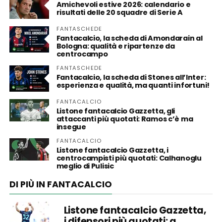
Amichevoli estive 2026: calendario e
risultati delle 20 squadre di Serie A
FANTASCHEDE
Fantacalcio, la scheda di Amondarain al
Bologna: qualità e ripartenze da
centrocampo
FANTASCHEDE
Fantacalcio, la scheda di Stones all’Inter:
esperienza e qualità, ma quanti infortuni!
FANTACALCIO
Listone fantacalcio Gazzetta, gli
attaccanti più quotati: Ramos c’è ma
insegue
FANTACALCIO
Listone fantacalcio Gazzetta, i
centrocampisti più quotati: Calhanoglu
meglio di Pulisic
DI PIÙ IN FANTACALCIO
Listone fantacalcio Gazzetta,
i difensori più quotati: a