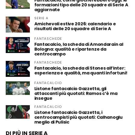
Fantacalcio, come giocherebbero oggi: le
formazioni tipo delle 20 squadre di Serie A
aggiornate
SERIE A
Amichevoli estive 2026: calendario e
risultati delle 20 squadre di Serie A
FANTASCHEDE
Fantacalcio, la scheda di Amondarain al
Bologna: qualità e ripartenze da
centrocampo
FANTASCHEDE
Fantacalcio, la scheda di Stones all’Inter:
esperienza e qualità, ma quanti infortuni!
FANTACALCIO
Listone fantacalcio Gazzetta, gli
attaccanti più quotati: Ramos c’è ma
insegue
FANTACALCIO
Listone fantacalcio Gazzetta, i
centrocampisti più quotati: Calhanoglu
meglio di Pulisic
DI PIÙ IN SERIE A