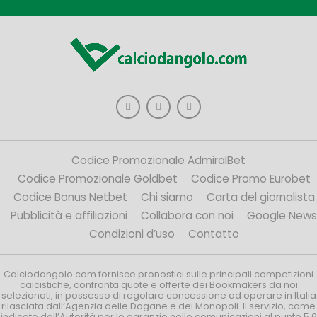
Codice Promozionale AdmiralBet
Codice Promozionale Goldbet
Codice Promo Eurobet
Codice Bonus Netbet
Chi siamo
Carta del giornalista
Pubblicità e affiliazioni
Collabora con noi
Google News
Condizioni d’uso
Contatto
Calciodangolo.com fornisce pronostici sulle principali competizioni
calcistiche, confronta quote e offerte dei Bookmakers da noi
selezionati, in possesso di regolare concessione ad operare in Italia
rilasciata dall’Agenzia delle Dogane e dei Monopoli. Il servizio, come
indicato dall’Autorità per le garanzie nelle comunicazioni al punto 5.6