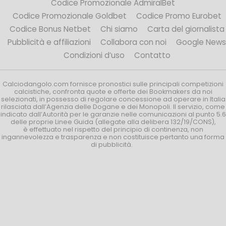
Codice Promozionale AdmiralBet
Codice Promozionale Goldbet
Codice Promo Eurobet
Codice Bonus Netbet
Chi siamo
Carta del giornalista
Pubblicità e affiliazioni
Collabora con noi
Google News
Condizioni d’uso
Contatto
Calciodangolo.com fornisce pronostici sulle principali competizioni
calcistiche, confronta quote e offerte dei Bookmakers da noi
selezionati, in possesso di regolare concessione ad operare in Italia
rilasciata dall’Agenzia delle Dogane e dei Monopoli. Il servizio, come
indicato dall’Autorità per le garanzie nelle comunicazioni al punto 5.6
delle proprie Linee Guida (allegate alla delibera 132/19/CONS),
è effettuato nel rispetto del principio di continenza, non
ingannevolezza e trasparenza e non costituisce pertanto una forma
di pubblicità.