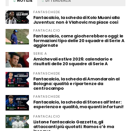
NOTIZIE
DI TENDENZA
FANTASCHEDE
Fantacalcio, la scheda di Kolo Muani alla
Juventus: non è Vlahovic ma piace così
FANTACALCIO
Fantacalcio, come giocherebbero oggi: le
formazioni tipo delle 20 squadre di Serie A
aggiornate
SERIE A
Amichevoli estive 2026: calendario e
risultati delle 20 squadre di Serie A
FANTASCHEDE
Fantacalcio, la scheda di Amondarain al
Bologna: qualità e ripartenze da
centrocampo
FANTASCHEDE
Fantacalcio, la scheda di Stones all’Inter:
esperienza e qualità, ma quanti infortuni!
FANTACALCIO
Listone fantacalcio Gazzetta, gli
attaccanti più quotati: Ramos c’è ma