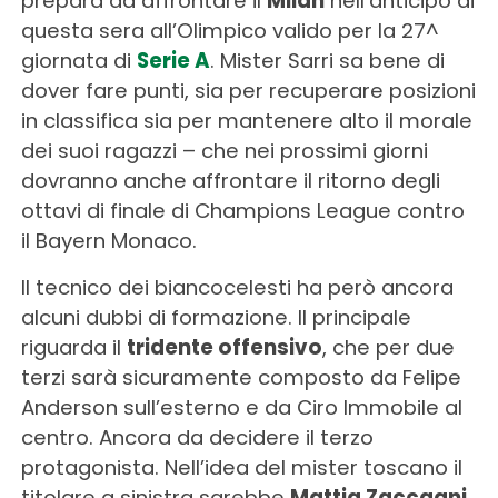
prepara ad affrontare il
Milan
nell’anticipo di
questa sera all’Olimpico valido per la 27^
giornata di
Serie A
. Mister Sarri sa bene di
dover fare punti, sia per recuperare posizioni
in classifica sia per mantenere alto il morale
dei suoi ragazzi – che nei prossimi giorni
dovranno anche affrontare il ritorno degli
ottavi di finale di Champions League contro
il Bayern Monaco.
Il tecnico dei biancocelesti ha però ancora
alcuni dubbi di formazione. Il principale
riguarda il
tridente offensivo
, che per due
terzi sarà sicuramente composto da Felipe
Anderson sull’esterno e da Ciro Immobile al
centro. Ancora da decidere il terzo
protagonista. Nell’idea del mister toscano il
titolare a sinistra sarebbe
Mattia Zaccagni