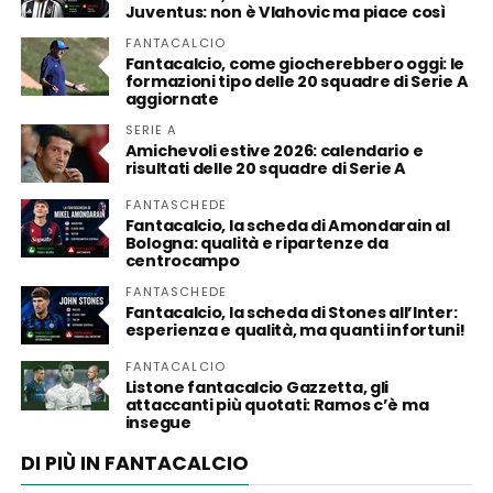
Juventus: non è Vlahovic ma piace così
FANTACALCIO
Fantacalcio, come giocherebbero oggi: le
formazioni tipo delle 20 squadre di Serie A
aggiornate
SERIE A
Amichevoli estive 2026: calendario e
risultati delle 20 squadre di Serie A
FANTASCHEDE
Fantacalcio, la scheda di Amondarain al
Bologna: qualità e ripartenze da
centrocampo
FANTASCHEDE
Fantacalcio, la scheda di Stones all’Inter:
esperienza e qualità, ma quanti infortuni!
FANTACALCIO
Listone fantacalcio Gazzetta, gli
attaccanti più quotati: Ramos c’è ma
insegue
DI PIÙ IN FANTACALCIO