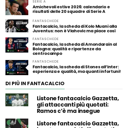
SERIE A
Amichevoli estive 2026: calendario e
risultati delle 20 squadre di Serie A
FANTASCHEDE
Fantacalcio, la scheda di Kolo Muani alla
Juventus: non è Vlahovic ma piace così
FANTASCHEDE
Fantacalcio, la scheda di Amondarain al
Bologna: qualità e ripartenze da
centrocampo
FANTASCHEDE
Fantacalcio, la scheda di Stones all’Inter:
esperienza e qualità, ma quanti infortuni!
DI PIÙ IN FANTACALCIO
Listone fantacalcio Gazzetta,
gli attaccanti più quotati:
Ramos c’è ma insegue
Listone fantacalcio Gazzetta,