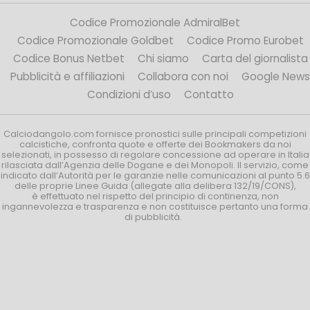
Codice Promozionale AdmiralBet
Codice Promozionale Goldbet
Codice Promo Eurobet
Codice Bonus Netbet
Chi siamo
Carta del giornalista
Pubblicità e affiliazioni
Collabora con noi
Google News
Condizioni d’uso
Contatto
Calciodangolo.com fornisce pronostici sulle principali competizioni
calcistiche, confronta quote e offerte dei Bookmakers da noi
selezionati, in possesso di regolare concessione ad operare in Italia
rilasciata dall’Agenzia delle Dogane e dei Monopoli. Il servizio, come
indicato dall’Autorità per le garanzie nelle comunicazioni al punto 5.6
delle proprie Linee Guida (allegate alla delibera 132/19/CONS),
è effettuato nel rispetto del principio di continenza, non
ingannevolezza e trasparenza e non costituisce pertanto una forma
di pubblicità.