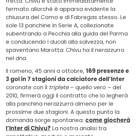
fretta. Chivu è stato immediatamente
fermato allorché è apparsa evidente la
chiusura del Como e di Fabregas stesso. Le
sole 13 panchine in Serie A, collezionate
subentrando a Pecchia alla guida del Parma
e conducendo i ducali alla salvezza, non
spaventano Marotta: Chivu ha il nerazzurro
nel dna.
Il romeno, 45 anni a ottobre,
169 presenze e
3 gol in 7 stagioni da calciatore dell’Inter
coronate con il
triplete
– quello vero – del
2010, firmerà oggi il contratto che lo legherà
alla panchina nerazzurra almeno per le
prossime due stagioni. A questo punto la
domanda sorge spontanea:
come giocherà
l’Inter di Chivu?
La nostra analisi tra