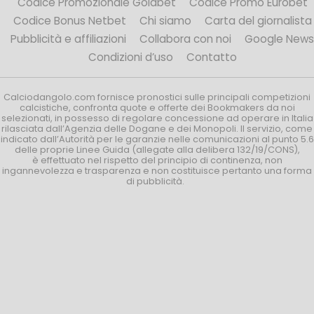
Codice Promozionale Goldbet
Codice Promo Eurobet
Codice Bonus Netbet
Chi siamo
Carta del giornalista
Pubblicità e affiliazioni
Collabora con noi
Google News
Condizioni d’uso
Contatto
Calciodangolo.com fornisce pronostici sulle principali competizioni
calcistiche, confronta quote e offerte dei Bookmakers da noi
selezionati, in possesso di regolare concessione ad operare in Italia
rilasciata dall’Agenzia delle Dogane e dei Monopoli. Il servizio, come
indicato dall’Autorità per le garanzie nelle comunicazioni al punto 5.6
delle proprie Linee Guida (allegate alla delibera 132/19/CONS),
è effettuato nel rispetto del principio di continenza, non
ingannevolezza e trasparenza e non costituisce pertanto una forma
di pubblicità.