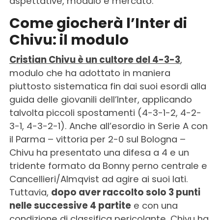
aspettative, modulo e mercato.
Come giocherà l’Inter di
Chivu: il modulo
Cristian Chivu è un cultore del 4-3-3
,
modulo che ha adottato in maniera
piuttosto sistematica fin dai suoi esordi alla
guida delle giovanili dell’Inter, applicando
talvolta piccoli spostamenti (4-3-1-2, 4-2-
3-1, 4-3-2-1). Anche all’esordio in Serie A con
il Parma – vittoria per 2-0 sul Bologna –
Chivu ha presentato una difesa a 4 e un
tridente formato da Bonny perno centrale e
Cancellieri/Almqvist ad agire ai suoi lati.
Tuttavia,
dopo aver raccolto solo 3 punti
nelle successive 4 partite
e con una
condizione di classifica pericolante, Chivu ha