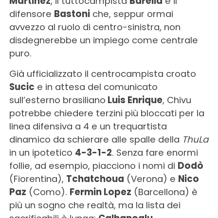
Martinez
, il tuttocampista
Barella
e il
difensore
Bastoni
che, seppur ormai
avvezzo al ruolo di centro-sinistra, non
disdegnerebbe un impiego come centrale
puro.
Già ufficializzato il centrocampista croato
Sucic
e in attesa del comunicato
sull’esterno brasiliano
Luis Enrique
, Chivu
potrebbe chiedere terzini più bloccati per la
linea difensiva a 4 e un trequartista
dinamico da schierare alle spalle della
ThuLa
in un ipotetico
4-3-1-2
. Senza fare enormi
follie, ad esempio, piacciono i nomi di
Dodò
(Fiorentina),
Tchatchoua
(Verona) e
Nico
Paz
(Como).
Fermin Lopez
(Barcellona) è
più un sogno che realtà, ma la lista dei