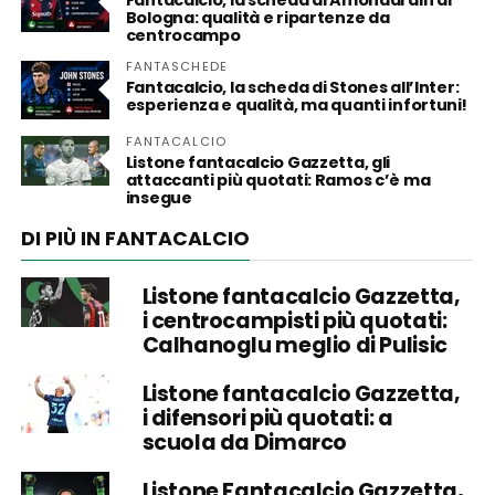
Bologna: qualità e ripartenze da
centrocampo
FANTASCHEDE
Fantacalcio, la scheda di Stones all’Inter:
esperienza e qualità, ma quanti infortuni!
FANTACALCIO
Listone fantacalcio Gazzetta, gli
attaccanti più quotati: Ramos c’è ma
insegue
DI PIÙ IN FANTACALCIO
Listone fantacalcio Gazzetta,
i centrocampisti più quotati:
Calhanoglu meglio di Pulisic
Listone fantacalcio Gazzetta,
i difensori più quotati: a
scuola da Dimarco
Listone Fantacalcio Gazzetta,