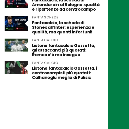
Fantacalcio, la scheda di
Amondarain al Bologna: qualità
e ripartenze da centrocampo
FANTASCHEDE
Fantacalcio, la scheda di
Stones all’Inter: esperienza e
qualità, ma quanti infortuni!
FANTACALCIO
Listone fantacalcio Gazzetta,
gli attaccanti più quotati:
Ramos c’è ma insegue
FANTACALCIO
Listone fantacalcio Gazzetta, i
centrocampisti più quotati:
Calhanoglu meglio di Pulisic