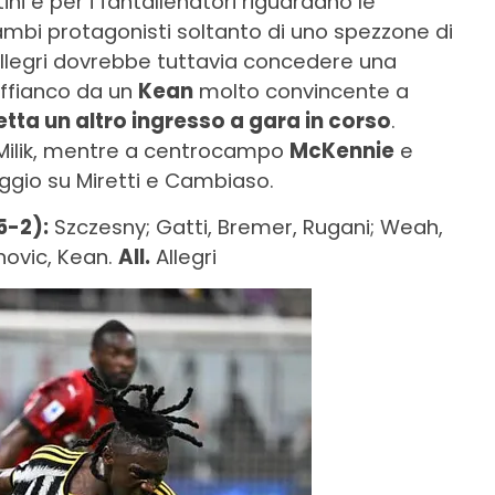
tini e per i fantallenatori riguardano le
ambi protagonisti soltanto di uno spezzone di
. Allegri dovrebbe tuttavia concedere una
affianco da un
Kean
molto convincente a
tta un altro ingresso a gara in corso
.
 Milik, mentre a centrocampo
McKennie
e
ggio su Miretti e Cambiaso.
5-2):
Szczesny; Gatti, Bremer, Rugani; Weah,
ahovic, Kean.
All.
Allegri