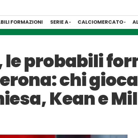
BILI FORMAZIONI
SERIE A
CALCIOMERCATO
A
 le probabili for
rona: chi gioca
iesa, Kean e Mil