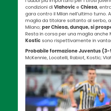
I dubbi più importanti per i tifosi juven
condizioni di
Vlahovic
e
Chiesa
, entr
gara contro il Milan nell’ultimo turno
maglia da titolare soltanto al serbo, 
Milano;
per Chiesa, dunque, si prospe
Resta in corsa per una maglia anche
Kostic
sono rispettivamente in vanta
Probabile formazione Juventus (3-
McKennie, Locatelli, Rabiot, Kostic; Vl