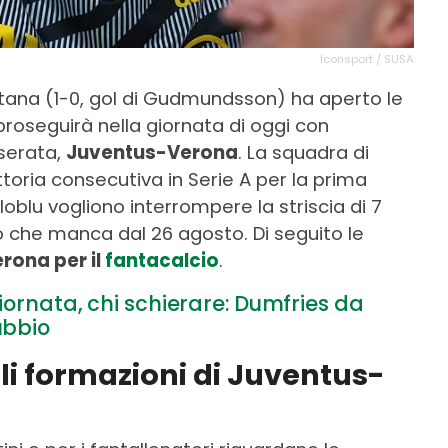
Iconsport / SUSA
nitana (1-0, gol di Gudmundsson) ha aperto le
proseguirà nella giornata di oggi con
 serata,
Juventus-Verona
. La squadra di
ittoria consecutiva in Serie A per la prima
loblu vogliono interrompere la striscia di 7
so che manca dal 26 agosto. Di seguito le
rona per il
fantacalcio
.
giornata, chi schierare: Dumfries da
ubbio
li formazioni di Juventus-