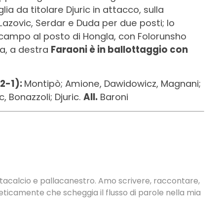
 da titolare Djuric in attacco, sulla
 Lazovic, Serdar e Duda per due posti; lo
campo al posto di Hongla, con Folorunsho
ra, a destra
Faraoni è in ballottaggio con
2-1):
Montipò; Amione, Dawidowicz, Magnani;
, Bonazzoli; Djuric.
All.
Baroni
antacalcio e pallacanestro. Amo scrivere, raccontare,
neticamente che scheggia il flusso di parole nella mia