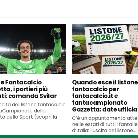
ne Fantacalcio
Quando esce il listone
ta, i portieri più
fantacalcio per
ti: comanda Svilar
fantacalcio.it e
fantacampionato
scita del listone fantacalcio
Gazzetta: date ufficial
taCampionato della
a dello Sport (scopri la
C’è un appuntamento atte
nelle estati di tutti i fantall
d’Italia: l’uscita del listone...