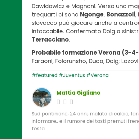
Dawidowicz e Magnani. Verso una maglia
trequarti ci sono
Ngonge
,
Bonazzoli
,
slovacco può giocare anche a centro
intoccabile. Confermato Doig a sinist
Terracciano
.
Probabile formazione Verona (3-4-
Faraoni, Folorunsho, Duda, Doig; Lazovic
#featured
#Juventus
#Verona
Mattia Gigliano
Sud pontiniano, 24 anni, malato di calcio, f
informare.. e il rumore dei tasti premuti fre
testa.