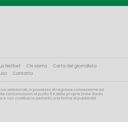
us Netbet
Chi siamo
Carta del giornalista
’uso
Contatto
 noi selezionati, in possesso di regolare concessione ad
nelle comunicazioni al punto 5.6 delle proprie Linee Guida
za e non costituisce pertanto una forma di pubblicità.