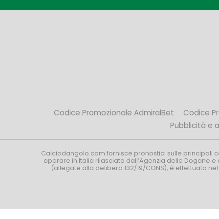
Codice Promozionale AdmiralBet
Codice P
Pubblicità e af
Calciodangolo.com fornisce pronostici sulle principali 
operare in Italia rilasciata dall’Agenzia delle Dogane e 
(allegate alla delibera 132/19/CONS), è effettuato ne