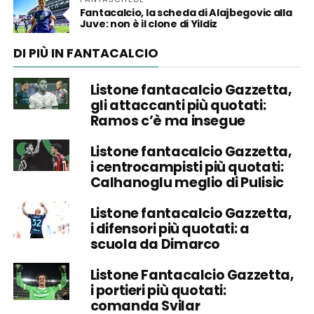
Fantacalcio, la scheda di Alajbegovic alla
Juve: non è il clone di Yildiz
DI PIÙ IN FANTACALCIO
Listone fantacalcio Gazzetta,
gli attaccanti più quotati:
Ramos c’è ma insegue
Listone fantacalcio Gazzetta,
i centrocampisti più quotati:
Calhanoglu meglio di Pulisic
Listone fantacalcio Gazzetta,
i difensori più quotati: a
scuola da Dimarco
Listone Fantacalcio Gazzetta,
i portieri più quotati:
comanda Svilar