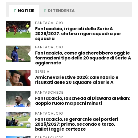
NOTIZIE
DI TENDENZA
FANTACALCIO
Fantacalcio, i rigoristi della Serie A
2026/2027: chi tira i rigori squadra per
squadra
FANTACALCIO
Fantacalcio, come giocherebbero oggi: le
formazioni tipo delle 20 squadre di Serie A
aggiornate
SERIE A
Amichevoli estive 2026: calendario e
risultati delle 20 squadre di Serie A
FANTASCHEDE
Fantacalcio, la scheda di Diawara al Milan:
doppio ruolo ma pochi minuti
FANTACALCIO
Fantacalcio, le gerarchie dei portieri
2026/2027: primo, secondo e terzo,
ballottaggi e certezze
FANTASCHEDE