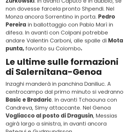
Zurkowski
. In avanti Caputo è in dubbio, se
non dovesse farcela pronto Shpendi. Nel
Monza ancora Sorrentino in porta.
Pedro
Pereira
in ballottaggio con Pablo Marì in
difesa. In avanti con Colpani potrebbe
andare Valentin Carboni, alle spalle di
Mota
punta,
favorito su Colombo
.
Le ultime sulle formazioni
di Salernitana-Genoa
Inzaghi manderà in panchina Daniliuc. A
centrocampo dal primo minuto si vedranno
Basic e Bradaric
. In avanti Tchaouna con
Candreva, Simy attaccante. Nel Genoa
Vogliacco al posto di Dragusin
, Messias
agirà largo a sinistra, in avanti ancora
Retegui e Gudmundsson.