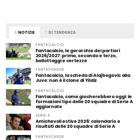
NOTIZIE
DI TENDENZA
FANTACALCIO
Fantacalcio, le gerarchie dei portieri
2026/2027: primo, secondo e terzo,
ballottaggi e certezze
FANTASCHEDE
Fantacalcio, la scheda di Alajbegovic alla
Juve: non è il clone di Yildiz
FANTACALCIO
Fantacalcio, come giocherebbero oggi: le
formazioni tipo delle 20 squadre di Serie A
aggiornate
SERIE A
Amichevoli estive 2026: calendario e
risultati delle 20 squadre di Serie A
FANTASCHEDE