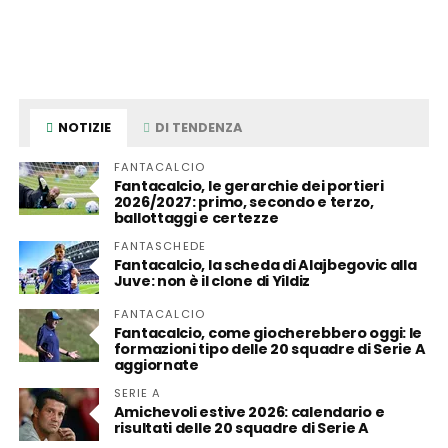
NOTIZIE
DI TENDENZA
FANTACALCIO
Fantacalcio, le gerarchie dei portieri
2026/2027: primo, secondo e terzo,
ballottaggi e certezze
FANTASCHEDE
Fantacalcio, la scheda di Alajbegovic alla
Juve: non è il clone di Yildiz
FANTACALCIO
Fantacalcio, come giocherebbero oggi: le
formazioni tipo delle 20 squadre di Serie A
aggiornate
SERIE A
Amichevoli estive 2026: calendario e
risultati delle 20 squadre di Serie A