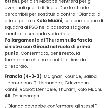
ottavi
, per altri Mbappé rientrerà per gli
eventuali quarti di finale. Due le strade
percorribili per sostituirlo contro l’Olanda: la
prima porta a
Kolo Muani
, suo compagno di
squadra al PSG nella passata stagione,
mentre la seconda vedrebbe
l’allargamento di Thuram sulla fascia
sinistra con Giroud nel ruolo di prima
punta
. Confermata, per il resto, la
formazione che ha sconfitto l’Austria
all’esordio.
Francia (4-3-3)
: Maignan; Koundé, Saliba,
Upamecano, T. Hernandez; Griezmann,
Kanté, Rabiot; Dembélé, Thuram, Kolo Muani.
All.
Deschamps
L’Olanda dovrebbe confermare gli stessi 11