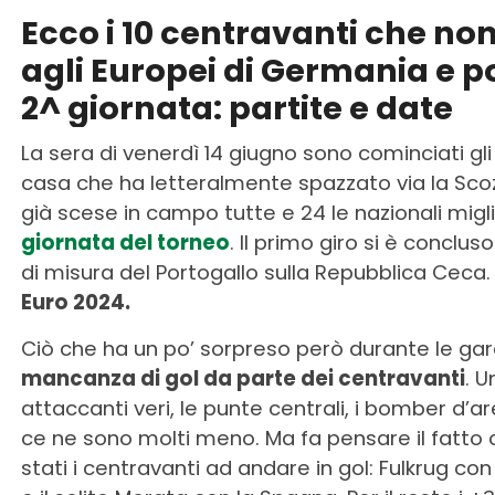
Ecco i 10 centravanti che n
agli Europei di Germania e p
2^ giornata: partite e date
La sera di venerdì 14 giugno sono cominciati gl
casa che ha letteralmente spazzato via la Scozia
già scese in campo tutte e 24 le nazionali migli
giornata del torneo
. Il primo giro si è conclus
di misura del Portogallo sulla Repubblica Ceca
Euro 2024.
Ciò che ha un po’ sorpreso però durante le gare
mancanza di gol da parte dei centravanti
. U
attaccanti veri, le punte centrali, i bomber d’a
ce ne sono molti meno. Ma fa pensare il fatto ch
stati i centravanti ad andare in gol: Fulkrug 