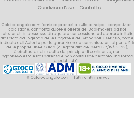
Condizioni d’uso
Contatto
Calciodangolo.com fornisce pronostici sulle principali competizioni
calcistiche, confronta quote e offerte dei Bookmakers da noi
selezionati, in possesso di regolare concessione ad operare in Italia
rilasciata dall’Agenzia delle Dogane e dei Monopoli. Il servizio, come
indicato dall’Autorità per le garanzie nelle comunicazioni al punto 5.6
delle proprie Linee Guida (allegate alla delibera 132/19/CONS),
è effettuato nel rispetto del principio di continenza, non
ingannevolezza e trasparenza e non costituisce pertanto una forma
di pubblicità.
© Calciodangolo.com - Tutti i diritti riservati