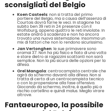
sconsigliati del Belgio
Koen Casteels
: non si tratta del primo
portiere del Belgio, ma a causa dell’assenza di
Courtois dovrà farne le veci. In stagione ha
subito ben 39 reti in 24 presenze con il
Wolfsburg, appena quattro le reti inviolate. In
estate andrà a scadenza e non ha ancora
trovato una nuova sistemazione. Insomma un
mix di fattori che non lo rendono sicurissimo.
Jan Vertonghen
: le sue primavere sono
oramai 37. Non ha più fisico e fiato di una volta
e stare dietro ai ragazzini scattanti non sarà
semplice. Non la più sicura delle opzioni per la
difesa.
Orel Mangala
: centrocampista centrale che
agirà da schermo davanti alla difesa. Non si
tratta di certo di un centrocampista tecnico
o con la propensione alla fase offensiva.
Giocando da schermo, inoltre, è quello più a
rischio cartellino e quindi malus. Meglio virare
altrove.
Fantaeuropeo, la possibile