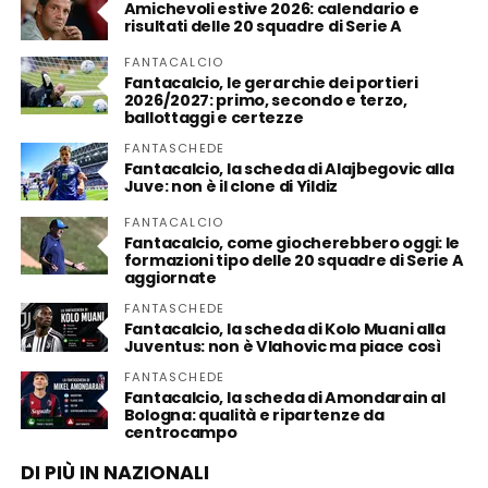
Amichevoli estive 2026: calendario e
risultati delle 20 squadre di Serie A
FANTACALCIO
Fantacalcio, le gerarchie dei portieri
2026/2027: primo, secondo e terzo,
ballottaggi e certezze
FANTASCHEDE
Fantacalcio, la scheda di Alajbegovic alla
Juve: non è il clone di Yildiz
FANTACALCIO
Fantacalcio, come giocherebbero oggi: le
formazioni tipo delle 20 squadre di Serie A
aggiornate
FANTASCHEDE
Fantacalcio, la scheda di Kolo Muani alla
Juventus: non è Vlahovic ma piace così
FANTASCHEDE
Fantacalcio, la scheda di Amondarain al
Bologna: qualità e ripartenze da
centrocampo
DI PIÙ IN NAZIONALI