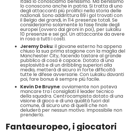
Italia lo conosciamo benissimo. Ma benissimo
lo conoscono anche in patria. Si tratta di uno
degli attaccanti più prolifici nella storia delle
nazionali. Sono addirittura 89 i gol trovati con
il Belgio dei grandi, in 114 presenze totali. Se
consideriamo solamente la fase finale degli
europei (ovvero dai gironi in poi), per Lukaku
10 presenze e sei gol. Un attaccante da avere
in rosa a tutti i costi.
Jeremy Doku
: il giovane esterno ha appena
chiuso la sua prima stagione con la maglia del
Manchester City, facendo tastare al grande
pubblico di cosa è capace. Dotato di una
esplosività e di un dribbling superiori alla
media, metterà di sicuro in forte difficoltà
tutte le difese avversarie. Con Lukaku davanti
poi, fare bonus è sempre più facile.
Kevin De Bruyne
: ovviamente non poteva
mancare tra i consigliati il leader tecnico
della squadra. Centrocampista dotato di una
visione di gioco e di una qualità fuori dal
comune, di sicuro uno di quelli che non
deluderà per nessun motivo. Impossibile non
prenderlo.
Fantaeuropeo, i giocatori