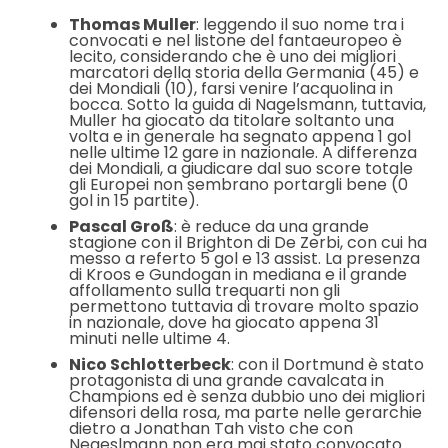
Thomas Muller
: leggendo il suo nome tra i
convocati e nel listone del fantaeuropeo è
lecito, considerando che è uno dei migliori
marcatori della storia della Germania (45) e
dei Mondiali (10), farsi venire l’acquolina in
bocca. Sotto la guida di Nagelsmann, tuttavia,
Muller ha giocato da titolare soltanto una
volta e in generale ha segnato appena 1 gol
nelle ultime 12 gare in nazionale. A differenza
dei Mondiali, a giudicare dal suo score totale
gli Europei non sembrano portargli bene (0
gol in 15 partite).
Pascal Groß
: è reduce da una grande
stagione con il Brighton di De Zerbi, con cui ha
messo a referto 5 gol e 13 assist. La presenza
di Kroos e Gundogan in mediana e il grande
affollamento sulla trequarti non gli
permettono tuttavia di trovare molto spazio
in nazionale, dove ha giocato appena 31
minuti nelle ultime 4.
Nico Schlotterbeck
: con il Dortmund è stato
protagonista di una grande cavalcata in
Champions ed è senza dubbio uno dei migliori
difensori della rosa, ma parte nelle gerarchie
dietro a Jonathan Tah visto che con
Negeslmann non era mai stato convocato