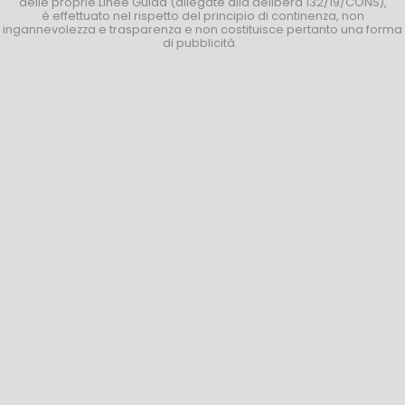
delle proprie Linee Guida (allegate alla delibera 132/19/CONS),
è effettuato nel rispetto del principio di continenza, non
ingannevolezza e trasparenza e non costituisce pertanto una forma
di pubblicità.