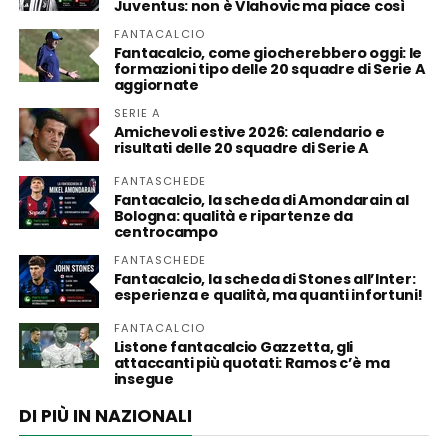
Juventus: non è Vlahovic ma piace così
FANTACALCIO
Fantacalcio, come giocherebbero oggi: le
formazioni tipo delle 20 squadre di Serie A
aggiornate
SERIE A
Amichevoli estive 2026: calendario e
risultati delle 20 squadre di Serie A
FANTASCHEDE
Fantacalcio, la scheda di Amondarain al
Bologna: qualità e ripartenze da
centrocampo
FANTASCHEDE
Fantacalcio, la scheda di Stones all’Inter:
esperienza e qualità, ma quanti infortuni!
FANTACALCIO
Listone fantacalcio Gazzetta, gli
attaccanti più quotati: Ramos c’è ma
insegue
DI PIÙ IN NAZIONALI