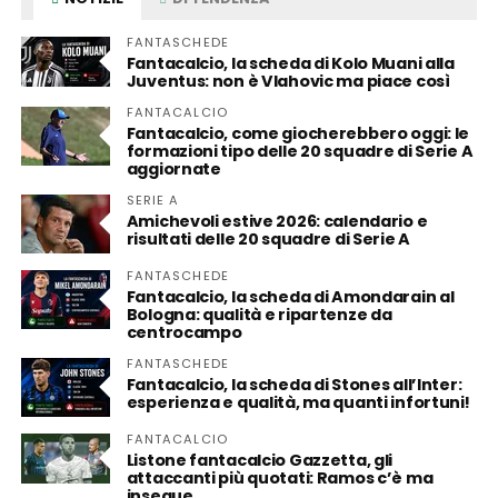
FANTASCHEDE
Fantacalcio, la scheda di Kolo Muani alla
Juventus: non è Vlahovic ma piace così
FANTACALCIO
Fantacalcio, come giocherebbero oggi: le
formazioni tipo delle 20 squadre di Serie A
aggiornate
SERIE A
Amichevoli estive 2026: calendario e
risultati delle 20 squadre di Serie A
FANTASCHEDE
Fantacalcio, la scheda di Amondarain al
Bologna: qualità e ripartenze da
centrocampo
FANTASCHEDE
Fantacalcio, la scheda di Stones all’Inter:
esperienza e qualità, ma quanti infortuni!
FANTACALCIO
Listone fantacalcio Gazzetta, gli
attaccanti più quotati: Ramos c’è ma
insegue