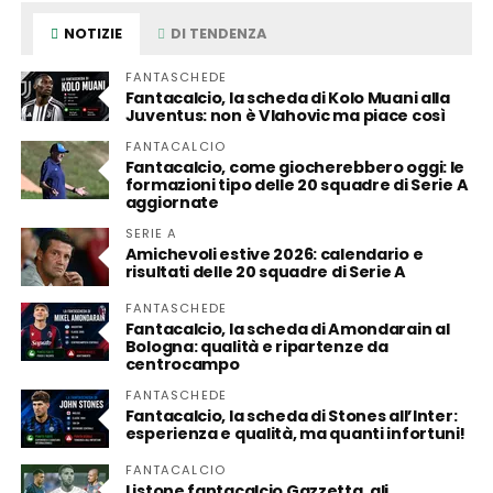
NOTIZIE
DI TENDENZA
FANTASCHEDE
Fantacalcio, la scheda di Kolo Muani alla
Juventus: non è Vlahovic ma piace così
FANTACALCIO
Fantacalcio, come giocherebbero oggi: le
formazioni tipo delle 20 squadre di Serie A
aggiornate
SERIE A
Amichevoli estive 2026: calendario e
risultati delle 20 squadre di Serie A
FANTASCHEDE
Fantacalcio, la scheda di Amondarain al
Bologna: qualità e ripartenze da
centrocampo
FANTASCHEDE
Fantacalcio, la scheda di Stones all’Inter:
esperienza e qualità, ma quanti infortuni!
FANTACALCIO
Listone fantacalcio Gazzetta, gli