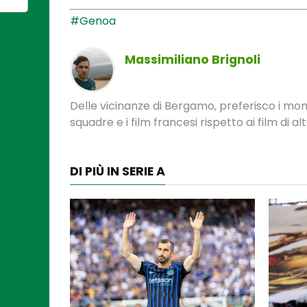
#Genoa
Massimiliano Brignoli
Delle vicinanze di Bergamo, preferisco i monume
squadre e i film francesi rispetto ai film di al
DI PIÙ IN SERIE A