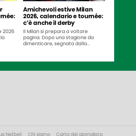
r
Amichevoli estive Milan
urnée:
2026, calendario e tournée:
c’è anche il derby
te 2026
Il Milan si prepara a voltare
la
pagina. Dopo una stagione da
dimenticare, segnata dalla...
us Netbet
Chi siamo
Carta del giornalista