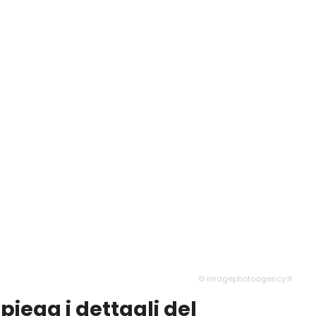
© imagephotoagency.it
piega i dettagli del