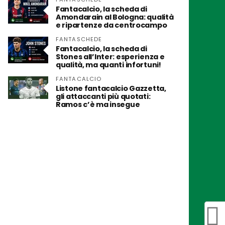
Fantacalcio, la scheda di
Amondarain al Bologna: qualità
e ripartenze da centrocampo
FANTASCHEDE
Fantacalcio, la scheda di
Stones all’Inter: esperienza e
qualità, ma quanti infortuni!
FANTACALCIO
Listone fantacalcio Gazzetta,
gli attaccanti più quotati:
Ramos c’è ma insegue