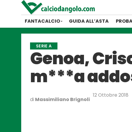
FANTACALCIO
GUIDA ALL’ASTA
PROBA
SERIE A
Genoa, Crisc
m***a addo
12 Ottobre 2018
di
Massimiliano Brignoli