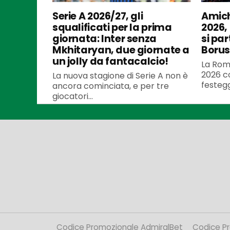
Serie A 2026/27, gli
Amich
squalificati per la prima
2026,
giornata: Inter senza
si par
Mkhitaryan, due giornate a
Borus
un jolly da fantacalcio!
La Roma
2026 co
La nuova stagione di Serie A non è
festegg
ancora cominciata, e per tre
giocatori...
Codice Promozionale AdmiralBet
Codice P