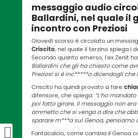
messaggio audio circol
Ballardini, nel quale il
incontro con Preziosi
Giovedì scorso è circolato un messag
Criscito
, nel quale il terzino spiega i d
Secondo quanto emerso, l’ex Zenit ha
Ballardini che gli ha chiesto come a
Preziosi si è inc*****o dicendogli che
Criscito ha quindi provato a fare
chia
difensore, che spiega:
“L’ho mandato a
poi fatto girare. Il messaggio non er
ammetto che si venga a dire che abbi
sparare m***a sul Genoa, pensiamo al
Fantacalcio, come cambia il Genoa co