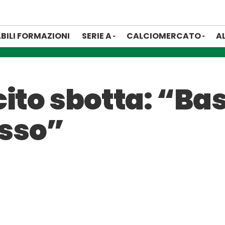
BILI FORMAZIONI
SERIE A
CALCIOMERCATO
A
ito sbotta: “Bas
sso”