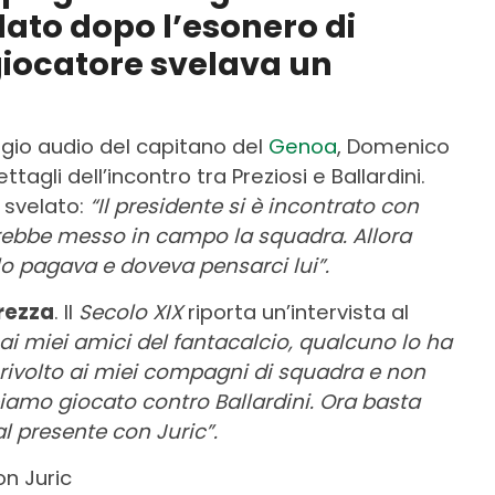
ato dopo l’esonero di
 giocatore svelava un
gio audio del capitano del
Genoa
, Domenico
ettagli dell’incontro tra Preziosi e Ballardini.
 svelato:
“Il presidente si è incontrato con
vrebbe messo in campo la squadra. Allora
 lo pagava e doveva pensarci lui”.
rezza
. Il
Secolo XIX
riporta un’intervista al
i miei amici del fantacalcio, qualcuno lo ha
a rivolto ai miei compagni di squadra e non
amo giocato contro Ballardini. Ora basta
 presente con Juric”.
n Juric