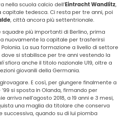
a nella scuola calcio dell’
Eintracht Wandlitz
,
 capitale tedesca. Ci resta per tre anni, poi
alde
, città ancora più settentrionale.
e squadre più importanti di Berlino, prima
cia nuovamente la capitale per trasferirsi
a Polonia. La sua formazione a livello di settore
 dove si stabilisce per tre anni vestendo la
li
sfiora anche il titolo nazionale U19, oltre a
zioni giovanili della Germania.
girovagare. E così, per giungere finalmente a
se ’99 si sposta in Olanda, firmando per
isie arriva nell’agosto 2018, a 19 anni e 3 mesi,
onquista una maglia da titolare che conserva
e successiva, quando su di lui piomba