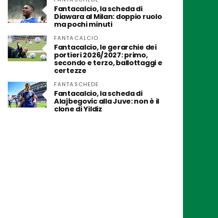
Fantacalcio, la scheda di
Diawara al Milan: doppio ruolo
ma pochi minuti
FANTACALCIO
Fantacalcio, le gerarchie dei
portieri 2026/2027: primo,
secondo e terzo, ballottaggi e
certezze
FANTASCHEDE
Fantacalcio, la scheda di
Alajbegovic alla Juve: non è il
clone di Yildiz