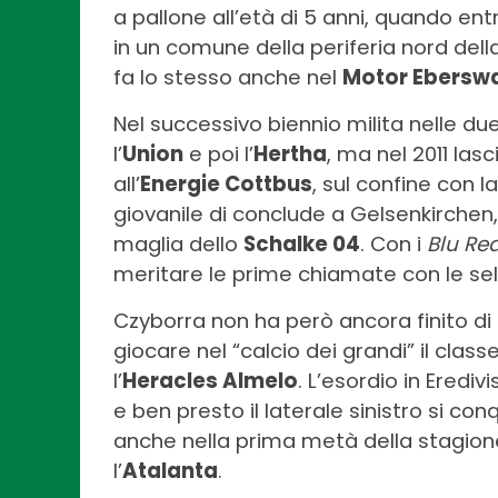
a pallone all’età di 5 anni, quando entr
in un comune della periferia nord della
fa lo stesso anche nel
Motor Ebersw
Nel successivo biennio milita nelle du
l’
Union
e poi l’
Hertha
, ma nel 2011 las
all’
Energie Cottbus
, sul confine con l
giovanile di conclude a Gelsenkirchen,
maglia dello
Schalke 04
. Con i
Blu Rea
meritare le prime chiamate con le sele
Czyborra non ha però ancora finito di 
giocare nel “calcio dei grandi” il clas
l’
Heracles Almelo
. L’esordio in Erediv
e ben presto il laterale sinistro si c
anche nella prima metà della stagion
l’
Atalanta
.