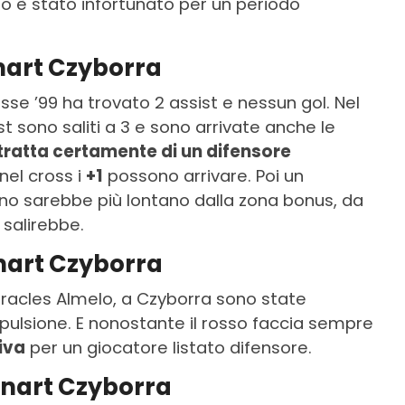
to è stato infortunato per un periodo
nart Czyborra
lasse ’99 ha trovato 2 assist e nessun gol. Nel
st sono saliti a 3 e sono arrivate anche le
 tratta certamente di un difensore
nel cross i
+1
possono arrivare. Poi un
zino sarebbe più lontano dalla zona bonus, da
 salirebbe.
nnart Czyborra
eracles Almelo, a Czyborra sono state
lsione. E nonostante il rosso faccia sempre
iva
per un giocatore listato difensore.
nnart Czyborra