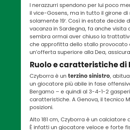
I nerazzurri spendono per lui poco meno
il vice-Gosens, ma in tutto il girone di
solamente 19′. Così in estate decide
vacanza in Sardegna, fa anche visita a
sembra ormai aver chiuso la trattativa
che approfitta dello stallo provocato d
un’offerta superiore alla Dea, assicura
Ruolo e caratteristiche d
Czyborra è un
terzino sinistro
, abitu
un giocatore più abile in fase offensiv
Bergamo – e quindi al 3-4-1-2 gasper
caratteristiche. A Genova, il tecnico 
posizioni.
Alto 181 cm, Czyborra è un calciatore 
È infatti un giocatore veloce e forte f