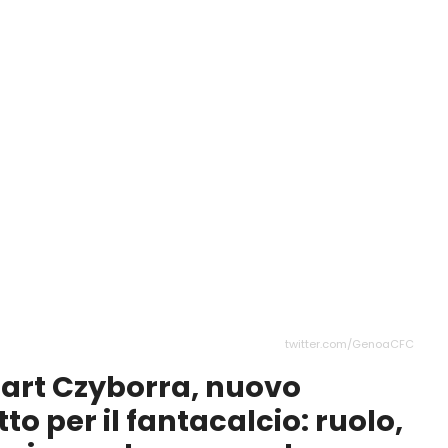
twitter.com/GenoaCFC
nart Czyborra, nuovo
o per il fantacalcio: ruolo,