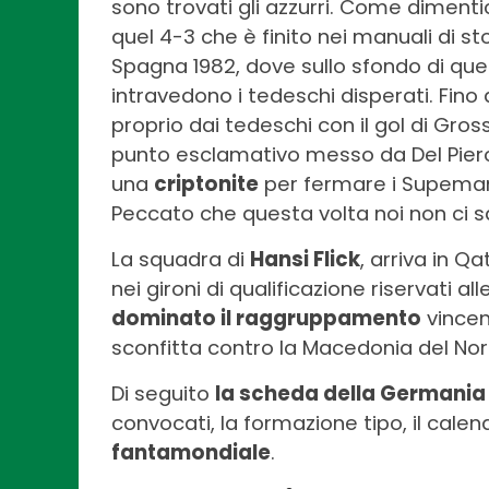
sono trovati gli azzurri. Come dimentic
quel 4-3 che è finito nei manuali di s
Spagna 1982, dove sullo sfondo di quel
intravedono i tedeschi disperati. Fino
proprio dai tedeschi con il gol di Gross
punto esclamativo messo da Del Pier
una
criptonite
per fermare i Supeman t
Peccato che questa volta noi non ci 
La squadra di
Hansi Flick
, arriva in Q
nei gironi di qualificazione riservati a
dominato il raggruppamento
vincen
sconfitta contro la Macedonia del Nord 
Di seguito
la scheda della Germania 
convocati, la formazione tipo, il calen
fantamondiale
.