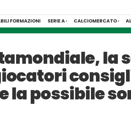
BILI FORMAZIONI
SERIE A
CALCIOMERCATO
A
tamondiale, la 
ocatori consigli
 e la possibile s