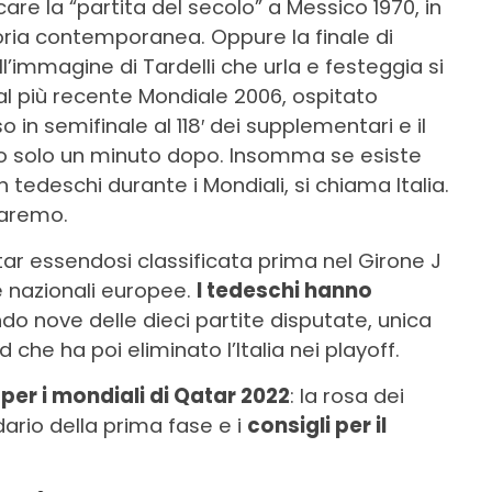
are la “partita del secolo” a Messico 1970, in
toria contemporanea. Oppure la finale di
l’immagine di Tardelli che urla e festeggia si
 al più recente Mondiale 2006, ospitato
o in semifinale al 118′ dei supplementari e il
o solo un minuto dopo. Insomma se esiste
edeschi durante i Mondiali, si chiama Italia.
saremo.
atar essendosi classificata prima nel Girone J
lle nazionali europee.
I tedeschi hanno
do nove delle dieci partite disputate, unica
che ha poi eliminato l’Italia nei playoff.
per i mondiali di Qatar 2022
: la rosa dei
dario della prima fase e i
consigli per il