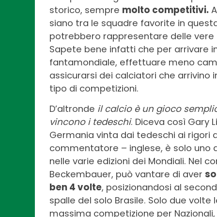
storico, sempre
molto competitivi.
A
siano tra le squadre favorite in quest
potrebbero rappresentare delle vere e
Sapete bene infatti che per arrivare 
fantamondiale, effettuare meno cambi
assicurarsi dei calciatori che arrivi
tipo di competizioni.
D’altronde
il calcio è un gioco semplic
vincono i tedeschi
. Diceva così Gary L
Germania vinta dai tedeschi ai rigori ai
commentatore – inglese, è solo uno de
nelle varie edizioni dei Mondiali. Nel c
Beckembauer, può vantare di aver
so
ben 4 volte
, posizionandosi al secondo 
spalle del solo Brasile. Solo due volt
massima competizione per Nazionali, n