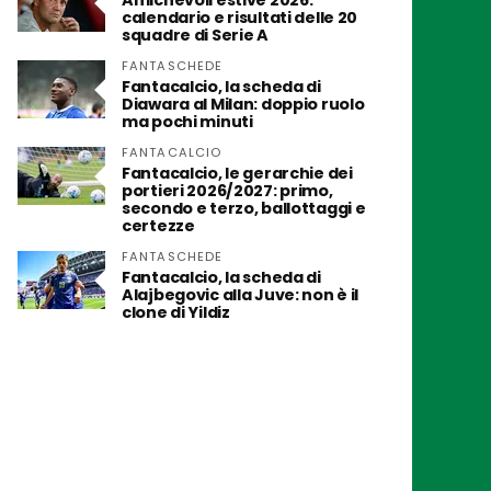
Amichevoli estive 2026:
calendario e risultati delle 20
squadre di Serie A
FANTASCHEDE
Fantacalcio, la scheda di
Diawara al Milan: doppio ruolo
ma pochi minuti
FANTACALCIO
Fantacalcio, le gerarchie dei
portieri 2026/2027: primo,
secondo e terzo, ballottaggi e
certezze
FANTASCHEDE
Fantacalcio, la scheda di
Alajbegovic alla Juve: non è il
clone di Yildiz