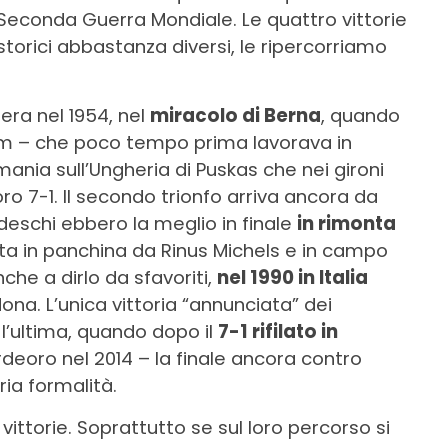
 Seconda Guerra Mondiale. Le quattro vittorie
torici abbastanza diversi, le ripercorriamo
era nel 1954, nel
miracolo di Berna
, quando
am – che poco tempo prima lavorava in
mania sull’Ungheria di Puskas che nei gironi
ro 7-1. Il secondo trionfo arriva ancora da
deschi ebbero la meglio in finale
in rimonta
a in panchina da Rinus Michels e in campo
che a dirlo da sfavoriti,
nel 1990 in Italia
ona. L’unica vittoria “annunciata” dei
l’ultima, quando dopo il
7-1 rifilato in
rdeoro nel 2014 – la finale ancora contro
ia formalità.
ittorie. Soprattutto se sul loro percorso si