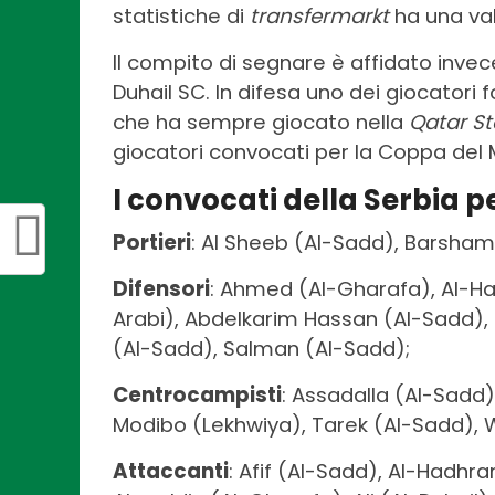
statistiche di
transfermarkt
ha una val
Il compito di segnare è affidato invec
Duhail SC. In difesa uno dei giocatori
che ha sempre giocato nella
Qatar St
giocatori convocati per la Coppa del
I convocati della Serbia p
Portieri
: Al Sheeb (Al-Sadd), Barsham
Difensori
: Ahmed (Al-Gharafa), Al-Haj
Arabi), Abdelkarim Hassan (Al-Sadd),
(Al-Sadd), Salman (Al-Sadd);
Centrocampisti
: Assadalla (Al-Sadd)
Modibo (Lekhwiya), Tarek (Al-Sadd), 
Attaccanti
: Afif (Al-Sadd), Al-Hadhr