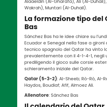
Alaaeldin (Al-Gharafa), Ali (Al-Duhai
Wakrah), Muntari (Al-Duhail).
La formazione tipo del 
Bas
Sánchez Bas ha le idee chiare su l’undi
Ecuador e Senegal nella fase a gironi
tecnico spagnolo del Qatar ha vinto l
prevalentemente con il 4-1-4-1, negli u
prediligendo il gioco sulle corsie ester
schieramento iniziale del Qatar.
Qatar (5-3-2)
: Al-Sheeb; Rò-Rò, Al-
Haydos, Boudiaf; Afif, Almoez Ali.
Allenatore
: Sánchez Bas
Il calendario del Qatar