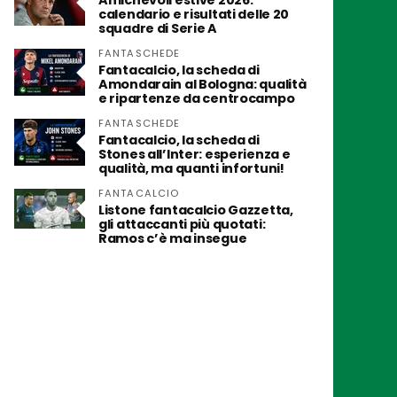
Amichevoli estive 2026:
calendario e risultati delle 20
squadre di Serie A
FANTASCHEDE
Fantacalcio, la scheda di
Amondarain al Bologna: qualità
e ripartenze da centrocampo
FANTASCHEDE
Fantacalcio, la scheda di
Stones all’Inter: esperienza e
qualità, ma quanti infortuni!
FANTACALCIO
Listone fantacalcio Gazzetta,
gli attaccanti più quotati:
Ramos c’è ma insegue