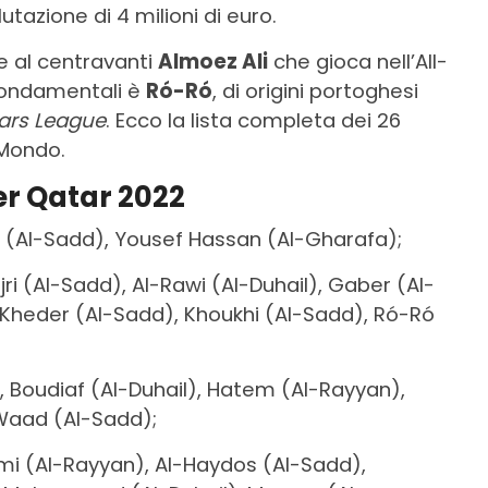
utazione di 4 milioni di euro.
e al centravanti
Almoez Ali
che gioca nell’All-
 fondamentali è
Ró-Ró
, di origini portoghesi
ars League
. Ecco la lista completa dei 26
 Mondo.
er Qatar 2022
 (Al-Sadd), Yousef Hassan (Al-Gharafa);
ri (Al-Sadd), Al-Rawi (Al-Duhail), Gaber (Al-
 Kheder (Al-Sadd), Khoukhi (Al-Sadd), Ró-Ró
, Boudiaf (Al-Duhail), Hatem (Al-Rayyan),
Waad (Al-Sadd);
ami (Al-Rayyan), Al-Haydos (Al-Sadd),