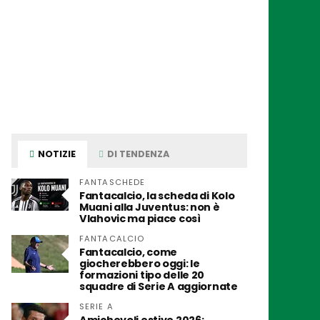
NOTIZIE
DI TENDENZA
FANTASCHEDE
Fantacalcio, la scheda di Kolo
Muani alla Juventus: non è
Vlahovic ma piace così
FANTACALCIO
Fantacalcio, come
giocherebbero oggi: le
formazioni tipo delle 20
squadre di Serie A aggiornate
SERIE A