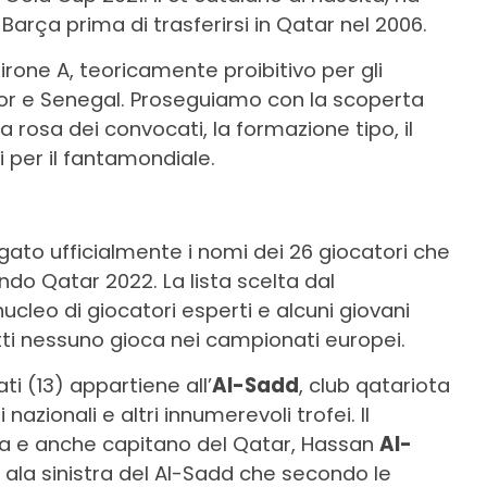
 Barça prima di trasferirsi in Qatar nel 2006.
irone A, teoricamente proibitivo per gli
or e Senegal. Proseguiamo con la scoperta
a rosa dei convocati, la formazione tipo, il
i per il fantamondiale.
lgato ufficialmente i nomi dei 26 giocatori che
o Qatar 2022. La lista scelta dal
leo di giocatori esperti e alcuni giovani
utti nessuno gioca nei campionati europei.
i (13) appartiene all’
Al-Sadd
, club qatariota
i nazionali e altri innumerevoli trofei. Il
tra e anche capitano del Qatar, Hassan
Al-
f, ala sinistra del Al-Sadd che secondo le