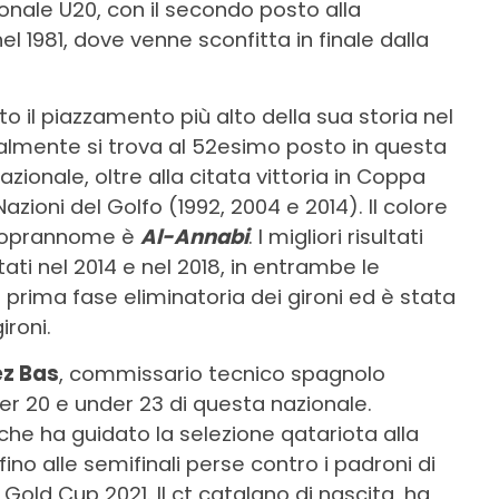
onale U20, con il secondo posto alla
 1981, dove venne sconfitta in finale dalla
to il piazzamento più alto della sua storia nel
tualmente si trova al 52esimo posto in questa
zionale, oltre alla citata vittoria in Coppa
azioni del Golfo (1992, 2004 e 2014). Il colore
 soprannome è
Al-Annabi
. I migliori risultati
stati nel 2014 e nel 2018, in entrambe le
prima fase eliminatoria dei gironi ed è stata
ironi.
ez Bas
, commissario tecnico spagnolo
r 20 e under 23 di questa nazionale.
che ha guidato la selezione qatariota alla
fino alle semifinali perse contro i padroni di
Gold Cup 2021. Il ct catalano di nascita, ha