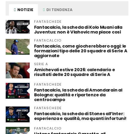
NOTIZIE
DI TENDENZA
FANTASCHEDE
Fantacalcio, la scheda di Kolo Muani alla
Juventus: non è Vlahovic ma piace così
FANTACALCIO
Fantacalcio, come giocherebbero oggi: le
formazioni tipo delle 20 squadre di Serie A
aggiornate
SERIE A
Amichevoli estive 2026: calendario e
risultati delle 20 squadre di Serie A
FANTASCHEDE
Fantacalcio, la scheda di Amondarain al
Bologna: qualità e ripartenze da
centrocampo
FANTASCHEDE
Fantacalcio, la scheda di Stones all’Inter:
esperienza e qualità, ma quanti infortuni!
FANTACALCIO