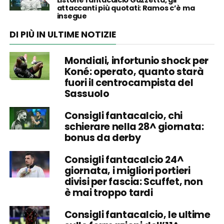
Listone fantacalcio Gazzetta, gli
attaccanti più quotati: Ramos c’è ma
insegue
DI PIÙ IN ULTIME NOTIZIE
Mondiali, infortunio shock per
Koné: operato, quanto starà
fuori il centrocampista del
Sassuolo
Consigli fantacalcio, chi
schierare nella 28^ giornata:
bonus da derby
Consigli fantacalcio 24^
giornata, i migliori portieri
divisi per fascia: Scuffet, non
è mai troppo tardi
Consigli fantacalcio, le ultime