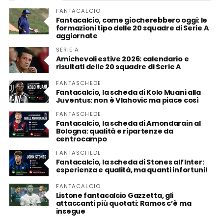
FANTACALCIO
Fantacalcio, come giocherebbero oggi: le
formazioni tipo delle 20 squadre di Serie A
aggiornate
SERIE A
Amichevoli estive 2026: calendario e
risultati delle 20 squadre di Serie A
FANTASCHEDE
Fantacalcio, la scheda di Kolo Muani alla
Juventus: non è Vlahovic ma piace così
FANTASCHEDE
Fantacalcio, la scheda di Amondarain al
Bologna: qualità e ripartenze da
centrocampo
FANTASCHEDE
Fantacalcio, la scheda di Stones all’Inter:
esperienza e qualità, ma quanti infortuni!
FANTACALCIO
Listone fantacalcio Gazzetta, gli
attaccanti più quotati: Ramos c’è ma
insegue