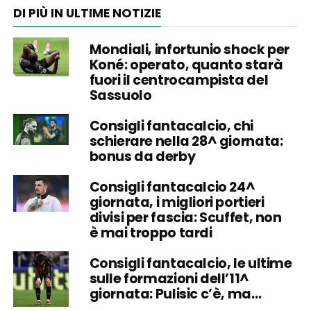
DI PIÙ IN ULTIME NOTIZIE
Mondiali, infortunio shock per
Koné: operato, quanto starà
fuori il centrocampista del
Sassuolo
Consigli fantacalcio, chi
schierare nella 28^ giornata:
bonus da derby
Consigli fantacalcio 24^
giornata, i migliori portieri
divisi per fascia: Scuffet, non
è mai troppo tardi
Consigli fantacalcio, le ultime
sulle formazioni dell’11^
giornata: Pulisic c’è, ma…