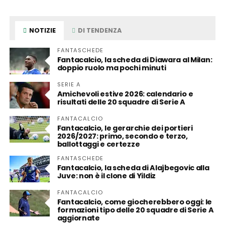
NOTIZIE
DI TENDENZA
FANTASCHEDE
Fantacalcio, la scheda di Diawara al Milan:
doppio ruolo ma pochi minuti
SERIE A
Amichevoli estive 2026: calendario e
risultati delle 20 squadre di Serie A
FANTACALCIO
Fantacalcio, le gerarchie dei portieri
2026/2027: primo, secondo e terzo,
ballottaggi e certezze
FANTASCHEDE
Fantacalcio, la scheda di Alajbegovic alla
Juve: non è il clone di Yildiz
FANTACALCIO
Fantacalcio, come giocherebbero oggi: le
formazioni tipo delle 20 squadre di Serie A
aggiornate