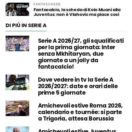
FANTASCHEDE
Fantacalcio, la scheda di Kolo Muani alla
Juventus: non è Vlahovic ma piace così
DI PIÙ IN SERIE A
Serie A 2026/27, gli squalificati
per la prima giornata: Inter
senza Mkhitaryan, due
giornate a un jolly da
fantacalcio!
Dove vedere in tv la Serie A
2026/2027: date e orari delle
prime 5 giornate
Amichevoli estive Roma 2026,
calendario e tournée: si parte
a Trigoria, attesa Borussia
Amichevoli estive Juventus