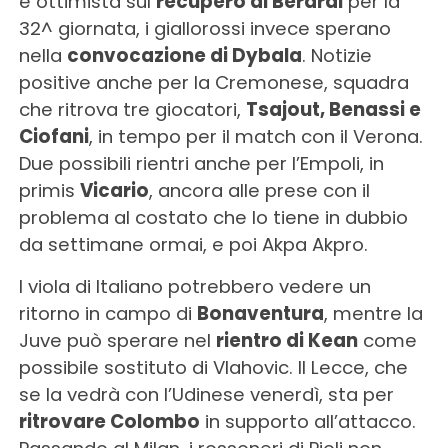
è ottimista sul
recupero di Berardi
per la
32^ giornata, i giallorossi invece sperano
nella
convocazione di Dybala
. Notizie
positive anche per la Cremonese, squadra
che ritrova tre giocatori,
Tsajout, Benassi e
Ciofani
, in tempo per il match con il Verona.
Due possibili rientri anche per l’Empoli, in
primis
Vicario
, ancora alle prese con il
problema al costato che lo tiene in dubbio
da settimane ormai, e poi Akpa Akpro.
I viola di Italiano potrebbero vedere un
ritorno in campo di
Bonaventura
, mentre la
Juve può sperare nel
rientro di Kean
come
possibile sostituto di Vlahovic. Il Lecce, che
se la vedrà con l’Udinese venerdì, sta per
ritrovare Colombo
in supporto all’attacco.