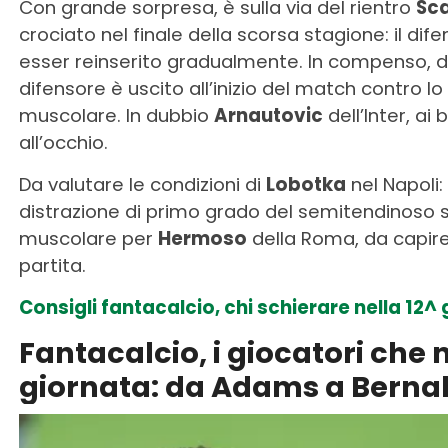
Con grande sorpresa, è sulla via del rientro
Sca
crociato nel finale della scorsa stagione: il di
esser reinserito gradualmente. In compenso, diff
difensore è uscito all’inizio del match contro 
muscolare. In dubbio
Arnautovic
dell’Inter, ai
all’occhio.
Da valutare le condizioni di
Lobotka
nel Napoli:
distrazione di primo grado del semitendinoso s
muscolare per
Hermoso
della Roma, da capire
partita.
Consigli fantacalcio, chi schierare nella 12^
Fantacalcio, i giocatori che 
giornata: da Adams a Berna