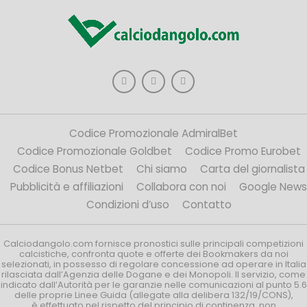
Codice Promozionale AdmiralBet
Codice Promozionale Goldbet
Codice Promo Eurobet
Codice Bonus Netbet
Chi siamo
Carta del giornalista
Pubblicità e affiliazioni
Collabora con noi
Google News
Condizioni d’uso
Contatto
Calciodangolo.com fornisce pronostici sulle principali competizioni
calcistiche, confronta quote e offerte dei Bookmakers da noi
selezionati, in possesso di regolare concessione ad operare in Italia
rilasciata dall’Agenzia delle Dogane e dei Monopoli. Il servizio, come
indicato dall’Autorità per le garanzie nelle comunicazioni al punto 5.6
delle proprie Linee Guida (allegate alla delibera 132/19/CONS),
è effettuato nel rispetto del principio di continenza, non