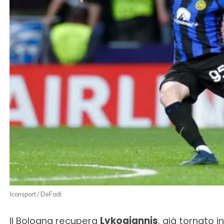
Iconsport / DeFodi
Il Bologna recupera
Lykogiannis
, già tornato 