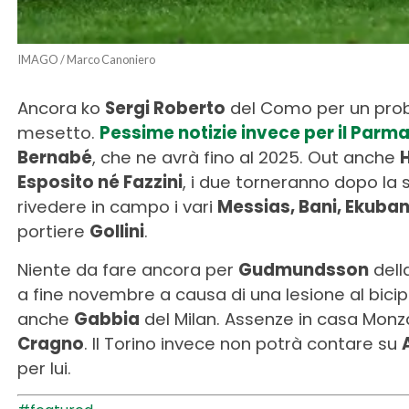
IMAGO / Marco Canoniero
Ancora ko
Sergi Roberto
del Como per un prob
mesetto.
Pessime notizie invece per il Parm
Bernabé
, che ne avrà fino al 2025. Out anche
Esposito né Fazzini
, i due torneranno dopo la
rivedere in campo i vari
Messias, Bani, Ekuban
portiere
Gollini
.
Niente da fare ancora per
Gudmundsson
dell
a fine novembre a causa di una lesione al bicipi
anche
Gabbia
del Milan. Assenze in casa Monz
Cragno
. Il Torino invece non potrà contare su
per lui.