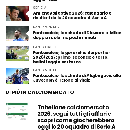
SERIE A
Amichevoli estive 2026: calendario e
risultati delle 20 squadre di Serie A
FANTASCHEDE
Fantacalcio, la scheda di Diawara al Milan:
doppio ruolo ma pochi minuti
FANTACALCIO
Fantacalcio, le gerarchie dei portieri
2026/2027: primo, secondo e terzo,
ballottaggi e certezze
FANTASCHEDE
Fantacalcio, la scheda di Alajbegovic alla
Juve: non è il clone di Yildiz
DI PIÙ IN CALCIOMERCATO
Tabellone calciomercato
2026: segui tutti gli affari e
scopri come giocherebbero
oggi le 20 squadre di Serie A