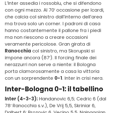
L’Inter assedia i rossoblu, che si difendono
con ogni mezzo. Al 70′ occasione per Icardi,
che calcia col sinistro dall’interno dell’area
ma trova solo un corner. I padroni di casa
hanno costantemente il pallone fra i piedi
ma non riescono a creare occasioni
veramente pericolose. Gran girata di
Ranocchia
col sinistro, ma Skorupski si
impone ancora (87′). Il forcing finale dei
nerazzurri non serve a niente: il Bologna
porta clamorosamente a casa la vittoria
con un sorprendente
0-1
. Inter in crisi nera.
Inter-Bologna 0-1: il tabellino
Inter (4-3-3):
Handanovic 6,5; Cedric 6 (dal
78′ Ranocchia s.v.), De Vrij 5,5, Skriniar 6,
Dalbert 6; Brozovic 6, Vecino 5,5, Nainggolan