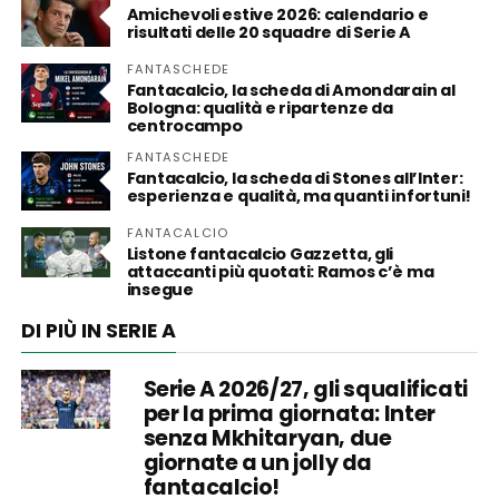
Amichevoli estive 2026: calendario e
risultati delle 20 squadre di Serie A
FANTASCHEDE
Fantacalcio, la scheda di Amondarain al
Bologna: qualità e ripartenze da
centrocampo
FANTASCHEDE
Fantacalcio, la scheda di Stones all’Inter:
esperienza e qualità, ma quanti infortuni!
FANTACALCIO
Listone fantacalcio Gazzetta, gli
attaccanti più quotati: Ramos c’è ma
insegue
DI PIÙ IN SERIE A
Serie A 2026/27, gli squalificati
per la prima giornata: Inter
senza Mkhitaryan, due
giornate a un jolly da
fantacalcio!