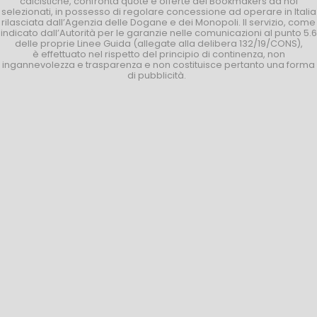
calcistiche, confronta quote e offerte dei Bookmakers da noi
selezionati, in possesso di regolare concessione ad operare in Italia
rilasciata dall’Agenzia delle Dogane e dei Monopoli. Il servizio, come
indicato dall’Autorità per le garanzie nelle comunicazioni al punto 5.6
delle proprie Linee Guida (allegate alla delibera 132/19/CONS),
è effettuato nel rispetto del principio di continenza, non
ingannevolezza e trasparenza e non costituisce pertanto una forma
di pubblicità.