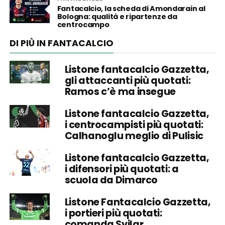
Fantacalcio, la scheda di Amondarain al
Bologna: qualità e ripartenze da
centrocampo
DI PIÙ IN FANTACALCIO
Listone fantacalcio Gazzetta,
gli attaccanti più quotati:
Ramos c’è ma insegue
Listone fantacalcio Gazzetta,
i centrocampisti più quotati:
Calhanoglu meglio di Pulisic
Listone fantacalcio Gazzetta,
i difensori più quotati: a
scuola da Dimarco
Listone Fantacalcio Gazzetta,
i portieri più quotati:
comanda Svilar