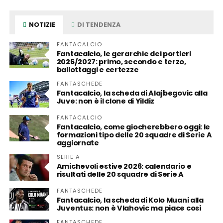
NOTIZIE
DI TENDENZA
FANTACALCIO
Fantacalcio, le gerarchie dei portieri
2026/2027: primo, secondo e terzo,
ballottaggi e certezze
FANTASCHEDE
Fantacalcio, la scheda di Alajbegovic alla
Juve: non è il clone di Yildiz
FANTACALCIO
Fantacalcio, come giocherebbero oggi: le
formazioni tipo delle 20 squadre di Serie A
aggiornate
SERIE A
Amichevoli estive 2026: calendario e
risultati delle 20 squadre di Serie A
FANTASCHEDE
Fantacalcio, la scheda di Kolo Muani alla
Juventus: non è Vlahovic ma piace così
FANTASCHEDE