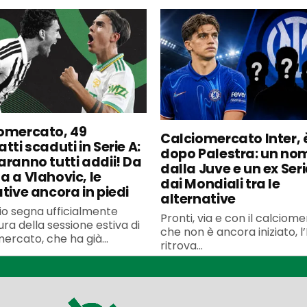
omercato, 49
Calciomercato Inter, è
tti scaduti in Serie A:
dopo Palestra: un no
aranno tutti addii! Da
dalla Juve e un ex Seri
a a Vlahovic, le
dai Mondiali tra le
ative ancora in piedi
alternative
uglio segna ufficialmente
Pronti, via e con il calciom
ura della sessione estiva di
che non è ancora iniziato, l’
ercato, che ha già...
ritrova...