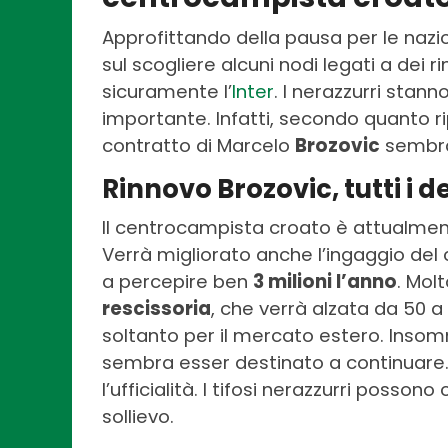
Approfittando della pausa per le nazi
sul scogliere alcuni nodi legati a dei r
sicuramente l’
Inter
. I nerazzurri sta
importante. Infatti, secondo quanto ri
contratto di Marcelo
Brozovic
sembra
Rinnovo Brozovic, tutti i d
Il centrocampista croato è attualment
Verrà migliorato anche l’ingaggio del c
a percepire ben
3 milioni l’anno
. Mol
rescissoria
, che verrà alzata da 50 a
soltanto per il mercato estero. Insomm
sembra esser destinato a continuare.
l’ufficialità. I tifosi nerazzurri posson
sollievo.