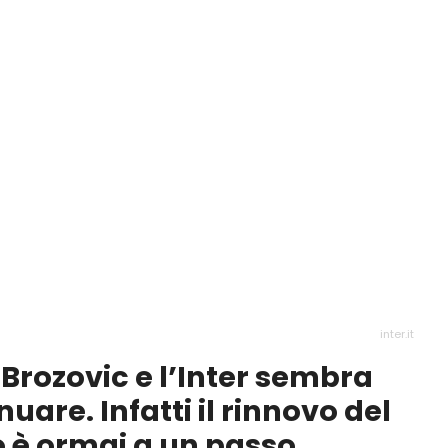
inter.it
 Brozovic e l’Inter sembra
uare. Infatti il rinnovo del
 è ormai a un passo