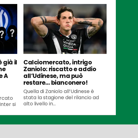
 già il
Calciomercato, intrigo
me
Zaniolo: riscatto e addio
e A
all’Udinese, ma può
restare… bianconero!
Quella di Zaniolo all’Udinese è
stata la stagione del rilancio ad
ercato
alto livello in...
Inter si