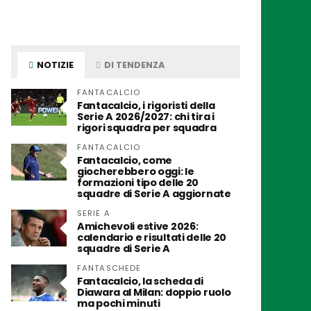
NOTIZIE
DI TENDENZA
FANTACALCIO
Fantacalcio, i rigoristi della
Serie A 2026/2027: chi tira i
rigori squadra per squadra
FANTACALCIO
Fantacalcio, come
giocherebbero oggi: le
formazioni tipo delle 20
squadre di Serie A aggiornate
SERIE A
Amichevoli estive 2026:
calendario e risultati delle 20
squadre di Serie A
FANTASCHEDE
Fantacalcio, la scheda di
Diawara al Milan: doppio ruolo
ma pochi minuti