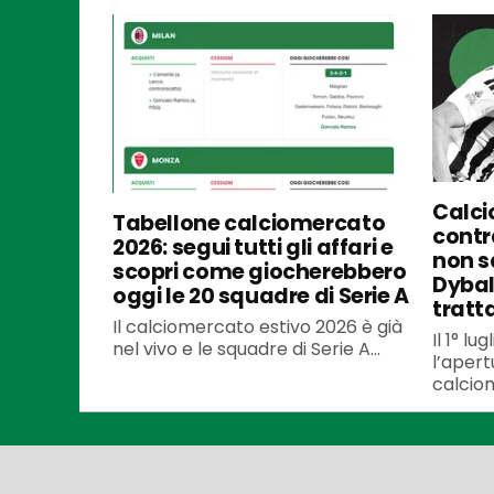
Calci
Tabellone calciomercato
contra
2026: segui tutti gli affari e
non s
scopri come giocherebbero
Dybal
oggi le 20 squadre di Serie A
tratt
Il calciomercato estivo 2026 è già
Il 1° l
nel vivo e le squadre di Serie A...
l’apert
calciom