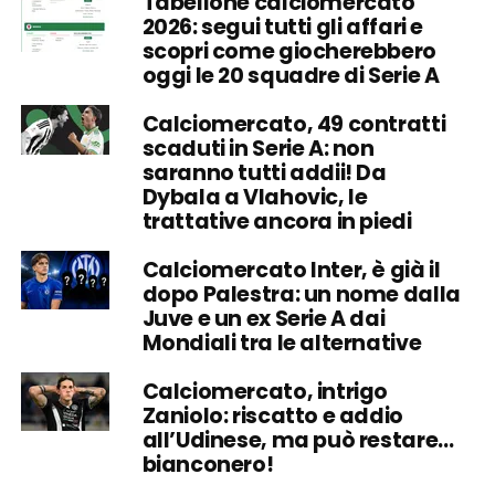
Tabellone calciomercato
2026: segui tutti gli affari e
scopri come giocherebbero
oggi le 20 squadre di Serie A
Calciomercato, 49 contratti
scaduti in Serie A: non
saranno tutti addii! Da
Dybala a Vlahovic, le
trattative ancora in piedi
Calciomercato Inter, è già il
dopo Palestra: un nome dalla
Juve e un ex Serie A dai
Mondiali tra le alternative
Calciomercato, intrigo
Zaniolo: riscatto e addio
all’Udinese, ma può restare…
bianconero!