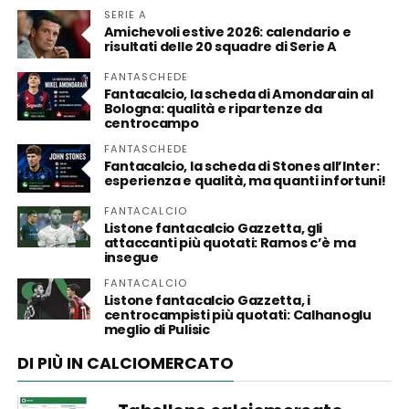
SERIE A
Amichevoli estive 2026: calendario e
risultati delle 20 squadre di Serie A
FANTASCHEDE
Fantacalcio, la scheda di Amondarain al
Bologna: qualità e ripartenze da
centrocampo
FANTASCHEDE
Fantacalcio, la scheda di Stones all’Inter:
esperienza e qualità, ma quanti infortuni!
FANTACALCIO
Listone fantacalcio Gazzetta, gli
attaccanti più quotati: Ramos c’è ma
insegue
FANTACALCIO
Listone fantacalcio Gazzetta, i
centrocampisti più quotati: Calhanoglu
meglio di Pulisic
DI PIÙ IN CALCIOMERCATO