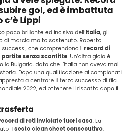
ggia a vele spiegate. Record
a subire gol, ed è imbattuta
 c’è Lippi
o poco brillante ed incisivo dell’
Italia
, gli
mo di marcia molto sostenuto. Roberto
sti successi, che comprendono il
record di
 partite senza sconfitte
. Un’altra gioia è
ro la Bulgaria, dato che l’Italia non aveva mai
 storia. Dopo una qualificazione ai campionati
 appresta a centrare il terzo successo di fila
ondiale 2022, ed ottenere il riscatto dopo il
 trasferta
record di reti inviolate fuori casa
. La
uto il
sesto clean sheet consecutivo
,