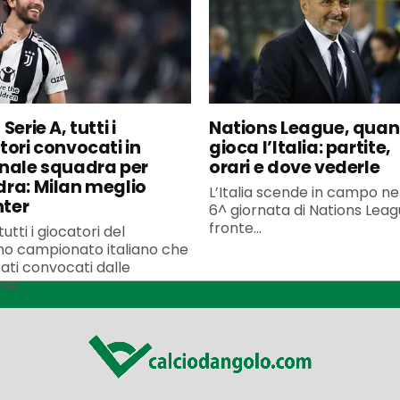
Serie A, tutti i
Nations League, qua
tori convocati in
gioca l’Italia: partite,
nale squadra per
orari e dove vederle
ra: Milan meglio
L’Italia scende in campo ne
nter
6^ giornata di Nations Leagu
fronte...
utti i giocatori del
o campionato italiano che
ati convocati dalle
ve...