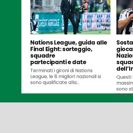
Nations League, guida alle
Sosta 
Final Eight: sorteggio,
gioca
squadre
Nazio
partecipanti e date
squad
dell’I
Terminati i gironi di Nations
League, le 8 migliori nazionali si
Questi t
sono qualificate alla...
massim
sono st
rispetti