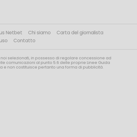
us Netbet
Chi siamo
Carta del giornalista
’uso
Contatto
 noi selezionati, in possesso di regolare concessione ad
nelle comunicazioni al punto 5.6 delle proprie Linee Guida
za e non costituisce pertanto una forma di pubblicità.