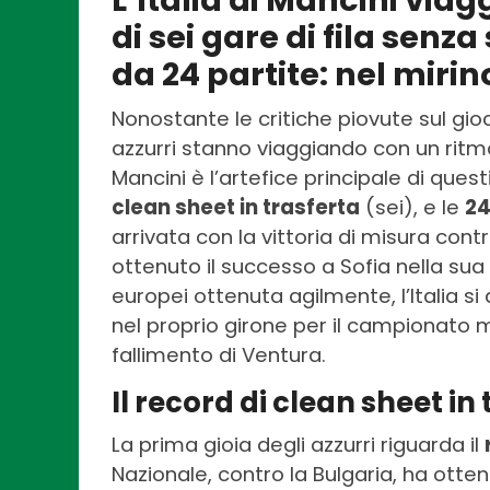
L’Italia di Mancini via
di sei gare di fila senz
da 24 partite: nel mirino
Nonostante le critiche piovute sul gioc
azzurri stanno viaggiando con un rit
Mancini è l’artefice principale di que
clean sheet in trasferta
(sei), e le
24
arrivata con la vittoria di misura cont
ottenuto il successo a Sofia nella sua
europei ottenuta agilmente, l’Italia si
nel proprio girone per il campionato m
fallimento di Ventura.
Il record di clean sheet in
La prima gioia degli azzurri riguarda il
Nazionale, contro la Bulgaria, ha otten