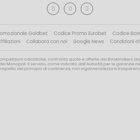
romozionale Goldbet
Codice Promo Eurobet
Codice Bon
filiazioni
Collabora con noi
Google News
Condizioni d
competizioni calcistiche, confronta quote e offerte dei Bookmakers da
dei Monopoli. Il servizio, come indicato dall’Autorità per le garanzie 
l rispetto del principio di continenza, non ingannevolezza e trasparen