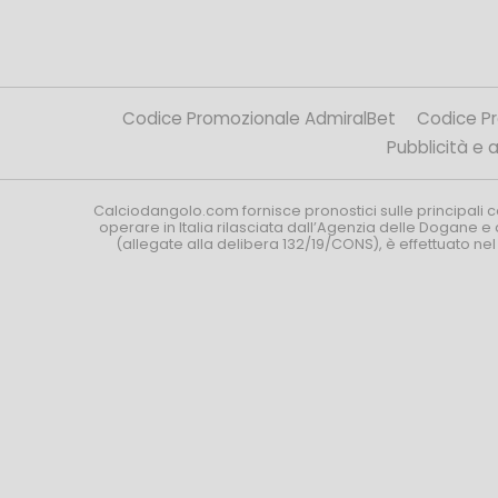
Codice Promozionale AdmiralBet
Codice P
Pubblicità e af
Calciodangolo.com fornisce pronostici sulle principali 
operare in Italia rilasciata dall’Agenzia delle Dogane e 
(allegate alla delibera 132/19/CONS), è effettuato ne