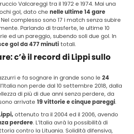
uccio Valcareggi tra il 1972 e 1974. Mai una
pochi gol, dato che
nelle ultime 14 gare
. Nel complesso sono 17 i match senza subire
mente. Parlando di trasferte, le ultime 10
orie ed un pareggio, subendo soli due gol. In
ce gol da 477 minuti
totali.
e: c’è il record di Lippi sullo
 azzurri e fa sognare in grande sono le
24
i l’Italia non perde dal 10 settembre 2018, dalla
bellezza di più di due anni senza perdere, da
sono arrivate
19 vittorie e cinque pareggi
.
Lippi,
ottenuto tra il 2004 ed il 2006, avendo
enza perdere
. L’Italia avrà la possibilità di
oria contro la Lituania. Solidità difensiva,