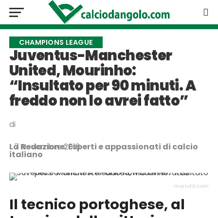
CHAMPIONS LEAGUE
Juventus-Manchester
United, Mourinho:
“Insultato per 90 minuti. A
freddo non lo avrei fatto”
di
La Redazione: Esperti e appassionati di calcio
7 Novembre 2018
italiano
manutd.com
Il tecnico portoghese, al