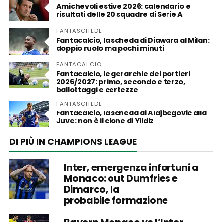
Amichevoli estive 2026: calendario e
risultati delle 20 squadre di Serie A
FANTASCHEDE
Fantacalcio, la scheda di Diawara al Milan:
doppio ruolo ma pochi minuti
FANTACALCIO
Fantacalcio, le gerarchie dei portieri
2026/2027: primo, secondo e terzo,
ballottaggi e certezze
FANTASCHEDE
Fantacalcio, la scheda di Alajbegovic alla
Juve: non è il clone di Yildiz
DI PIÙ IN CHAMPIONS LEAGUE
Inter, emergenza infortuni a
Monaco: out Dumfries e
Dimarco, la
probabile formazione