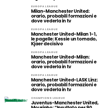
EUROPA LEAGUE
Milan-Manchester United:
orario, probabili formazioni e
dove vederla in tv
EUROPA LEAGUE
Manchester United-Milan 1-1,
le pagelle: Kessie un tornado,
Kjaer decisivo
EUROPA LEAGUE
Manchester United-Milan:
orario, probabili formazioni e
dove vederla in tv
EUROPA LEAGUE
Manchester United-LASK Linz:
orario, probabili formazioni e
dove vederla in tv
CHAMPIONS LEAGUE
Juventus-Manchester United,
Mourinho: “Insultato per 90