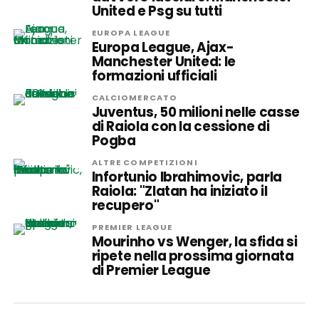
United e Psg su tutti
EUROPA LEAGUE
Europa League, Ajax-
Manchester United: le
formazioni ufficiali
CALCIOMERCATO
Juventus, 50 milioni nelle casse
di Raiola con la cessione di
Pogba
ALTRE COMPETIZIONI
Infortunio Ibrahimovic, parla
Raiola: "Zlatan ha iniziato il
recupero"
PREMIER LEAGUE
Mourinho vs Wenger, la sfida si
ripete nella prossima giornata
di Premier League