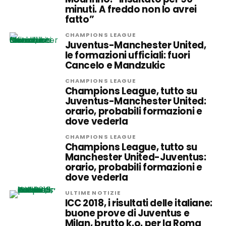
minuti. A freddo non lo avrei
fatto”
CHAMPIONS LEAGUE
Juventus-Manchester United,
le formazioni ufficiali: fuori
Cancelo e Mandzukic
CHAMPIONS LEAGUE
Champions League, tutto su
Juventus-Manchester United:
orario, probabili formazioni e
dove vederla
CHAMPIONS LEAGUE
Champions League, tutto su
Manchester United-Juventus:
orario, probabili formazioni e
dove vederla
ULTIME NOTIZIE
ICC 2018, i risultati delle italiane:
buone prove di Juventus e
Milan, brutto k.o. per la Roma