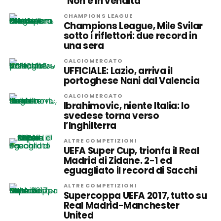
"Non è in vendita"
CHAMPIONS LEAGUE
Champions League, Mile Svilar
sotto i riflettori: due record in
una sera
CALCIOMERCATO
UFFICIALE: Lazio, arriva il
portoghese Nani dal Valencia
CALCIOMERCATO
Ibrahimovic, niente Italia: lo
svedese torna verso
l’Inghilterra
ALTRE COMPETIZIONI
UEFA Super Cup, trionfa il Real
Madrid di Zidane. 2-1 ed
eguagliato il record di Sacchi
ALTRE COMPETIZIONI
Supercoppa UEFA 2017, tutto su
Real Madrid-Manchester
United