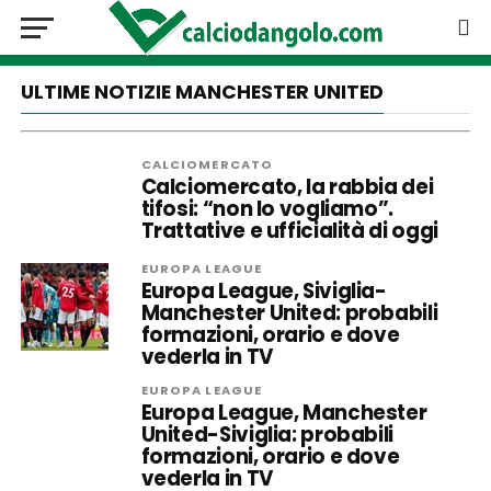
ULTIME NOTIZIE MANCHESTER UNITED
CALCIOMERCATO
Calciomercato, la rabbia dei
tifosi: “non lo vogliamo”.
Trattative e ufficialità di oggi
EUROPA LEAGUE
Europa League, Siviglia-
Manchester United: probabili
formazioni, orario e dove
vederla in TV
EUROPA LEAGUE
Europa League, Manchester
United-Siviglia: probabili
formazioni, orario e dove
vederla in TV