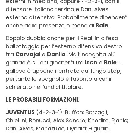
esterni in mediana, oppure 4-2-3-1, con il
difensore italiano terzino e Dani Alves
esterno offensivo. Probabilmente dipenderà
anche dalla presenza o meno di
Bale
.
Doppio dubbio anche per il Real: in difesa
ballottaggio per l’esterno difensivo destro
tra
Carvajal
e
Danilo
. Ma l’incognita più
grande è su chi giocherà tra
Isco
e
Bale
. Il
gallese è appena rientrato dal lungo stop,
pertanto lo spagnolo è favorito a venir
schierato nell’undici titolare.
LE PROBABILI FORMAZIONI
:
JUVENTUS
(4-2-3-1): Buffon; Barzagli,
Chiellini, Bonucci, Alex Sandro; Khedira, Pjanic;
Dani Alves, Mandzukic, Dybala; Higuain.