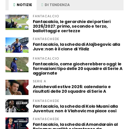
NOTIZIE
DI TENDENZA
FANTACALCIO
Fantacalcio, le gerarchie dei portieri
2026/2027: primo, secondo e terzo,
ballottaggi e certezze
FANTASCHEDE
Fantacalcio, la scheda di Alajbegovic alla
Juve: non è il clone di Yildiz
FANTACALCIO
Fantacalcio, come giocherebbero oggi: le
formazioni tipo delle 20 squadre di Serie A
aggiornate
SERIE A
Amichevoli estive 2026: calendario e
risultati delle 20 squadre di Serie A
FANTASCHEDE
Fantacalcio, la scheda di Kolo Muani alla
Juventus: non è Vlahovic ma piace così
FANTASCHEDE
Fantacalcio, la scheda di Amondarain al