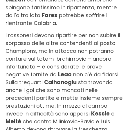
spingono tantissimo in ripartenza, mentre
dall’altro lato
Fares
potrebbe soffrire il
rientrante Calabria.
I rossoneri devono ripartire per non subire il
sorpasso delle altre contendenti al posto
Champions, ma in attacco non potranno
contare sul totem Ibrahimovic – ancora
infortunato – e considerate le prove
negative fornite da
Leao
non c’è da fidarsi.
Sulla trequarti
Calhanoglu
sta trovando
anche i gol che sono mancati nelle
precedenti partite e mette insieme sempre
prestazioni ottime. In mezzo al campo
invece in difficoltà sono apparsi
Kessie
e
Meitè
che contro Milinkovic-Savic e Luis
Alberto devono ritrovare la freschezza