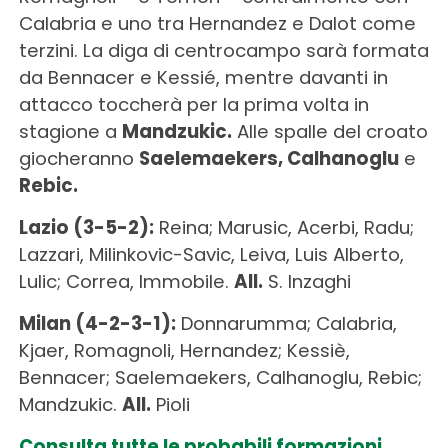
Calabria e uno tra Hernandez e Dalot come
terzini. La diga di centrocampo sarà formata
da Bennacer e Kessié, mentre davanti in
attacco toccherà per la prima volta in
stagione a
Mandzukic.
Alle spalle del croato
giocheranno
Saelemaekers, Calhanoglu
e
Rebic.
Lazio (3-5-2):
Reina; Marusic, Acerbi, Radu;
Lazzari, Milinkovic-Savic, Leiva, Luis Alberto,
Lulic; Correa, Immobile.
All.
S. Inzaghi
Milan (4-2-3-1):
Donnarumma; Calabria,
Kjaer, Romagnoli, Hernandez; Kessiè,
Bennacer; Saelemaekers, Calhanoglu, Rebic;
Mandzukic.
All.
Pioli
Consulta tutte le probabili formazioni