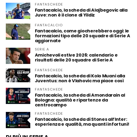
FANTASCHEDE
Fantacalcio, la scheda di Alajbegovic alla
Juve: non è il clone di Yildiz
FANTACALCIO
Fantacalcio, come giocherebbero oggi: le
formazioni tipo delle 20 squadre di Serie A
aggiornate
SERIE A
Amichevoli estive 2026: calendario e
risultati delle 20 squadre di Serie A
FANTASCHEDE
Fantacalcio, la scheda di Kolo Muani alla
Juventus: non è Vlahovic ma piace così
FANTASCHEDE
Fantacalcio, la scheda di Amondarain al
Bologna: qualità e ripartenze da
centrocampo
FANTASCHEDE
Fantacalcio, la scheda di Stones all’Inter:
esperienza e qualità, ma quanti infortuni!