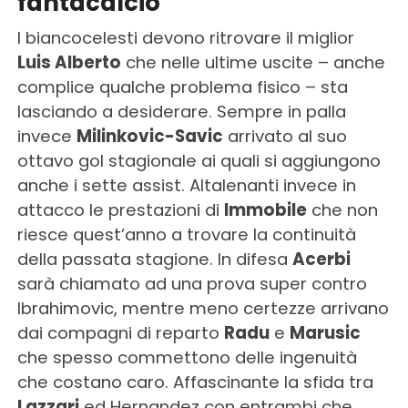
fantacalcio
I biancocelesti devono ritrovare il miglior
Luis Alberto
che nelle ultime uscite – anche
complice qualche problema fisico – sta
lasciando a desiderare. Sempre in palla
invece
Milinkovic-Savic
arrivato al suo
ottavo gol stagionale ai quali si aggiungono
anche i sette assist. Altalenanti invece in
attacco le prestazioni di
Immobile
che non
riesce quest’anno a trovare la continuità
della passata stagione. In difesa
Acerbi
sarà chiamato ad una prova super contro
Ibrahimovic, mentre meno certezze arrivano
dai compagni di reparto
Radu
e
Marusic
che spesso commettono delle ingenuità
che costano caro. Affascinante la sfida tra
Lazzari
ed Hernandez con entrambi che