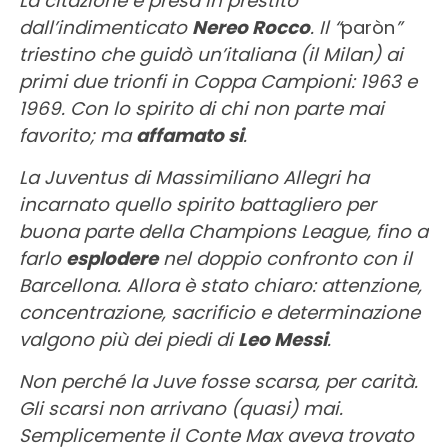
La citazione è presa in prestito
dall’indimenticato
Nereo Rocco
. Il “
paròn
”
triestino che guidò un’italiana (il Milan) ai
primi due trionfi in Coppa Campioni: 1963 e
1969. Con lo spirito di chi non parte mai
favorito; ma
affamato si
.
La Juventus di Massimiliano Allegri ha
incarnato quello spirito battagliero per
buona parte della Champions League, fino a
farlo
esplodere
nel doppio confronto con il
Barcellona. Allora è stato chiaro: attenzione,
concentrazione, sacrificio e determinazione
valgono più dei piedi di
Leo Messi
.
Non perché la Juve fosse scarsa, per carità.
Gli scarsi non arrivano (quasi) mai.
Semplicemente il Conte Max aveva trovato