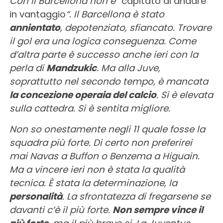
Con il Barcellona non è “
capitato di andare
in vantaggio
“. Il Barcellona è stato
annientato
, depotenziato, sfiancato. Trovare
il gol era una logica conseguenza. Come
d’altra parte è successo anche ieri con la
perla di
Mandzukic
. Ma alla Juve,
soprattutto nel secondo tempo, è mancata
la concezione operaia del calcio
. Si è elevata
sulla cattedra. Si è sentita migliore.
Non so onestamente negli 11 quale fosse la
squadra più forte. Di certo non preferirei
mai Navas a Buffon o Benzema a Higuain.
Ma a vincere ieri non è stata la qualità
tecnica. È stata la determinazione, la
personalità
. La sfrontatezza di fregarsene se
davanti c’è il più forte.
Non sempre vince il