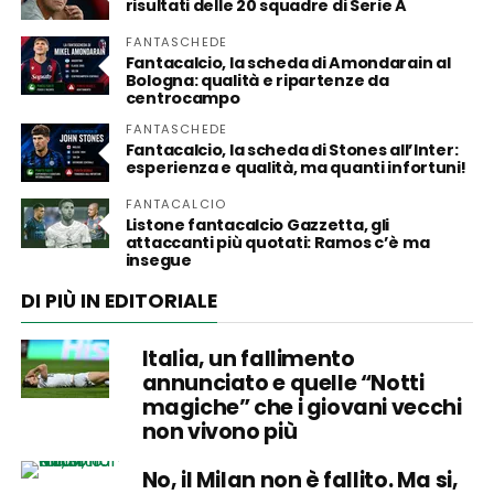
risultati delle 20 squadre di Serie A
FANTASCHEDE
Fantacalcio, la scheda di Amondarain al
Bologna: qualità e ripartenze da
centrocampo
FANTASCHEDE
Fantacalcio, la scheda di Stones all’Inter:
esperienza e qualità, ma quanti infortuni!
FANTACALCIO
Listone fantacalcio Gazzetta, gli
attaccanti più quotati: Ramos c’è ma
insegue
DI PIÙ IN EDITORIALE
Italia, un fallimento
annunciato e quelle “Notti
magiche” che i giovani vecchi
non vivono più
No, il Milan non è fallito. Ma si,