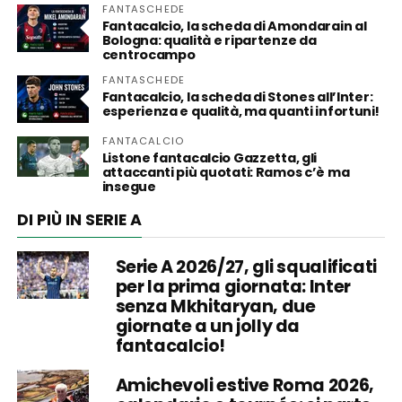
FANTASCHEDE
Fantacalcio, la scheda di Amondarain al
Bologna: qualità e ripartenze da
centrocampo
FANTASCHEDE
Fantacalcio, la scheda di Stones all’Inter:
esperienza e qualità, ma quanti infortuni!
FANTACALCIO
Listone fantacalcio Gazzetta, gli
attaccanti più quotati: Ramos c’è ma
insegue
DI PIÙ IN SERIE A
Serie A 2026/27, gli squalificati
per la prima giornata: Inter
senza Mkhitaryan, due
giornate a un jolly da
fantacalcio!
Amichevoli estive Roma 2026,