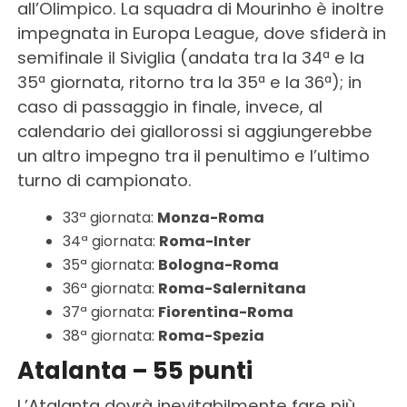
all’Olimpico. La squadra di Mourinho è inoltre
impegnata in Europa League, dove sfiderà in
semifinale il Siviglia (andata tra la 34ª e la
35ª giornata, ritorno tra la 35ª e la 36ª); in
caso di passaggio in finale, invece, al
calendario dei giallorossi si aggiungerebbe
un altro impegno tra il penultimo e l’ultimo
turno di campionato.
33ª giornata:
Monza-Roma
34ª giornata:
Roma-Inter
35ª giornata:
Bologna-Roma
36ª giornata:
Roma-Salernitana
37ª giornata:
Fiorentina-Roma
38ª giornata:
Roma-Spezia
Atalanta – 55 punti
L’Atalanta dovrà inevitabilmente fare più