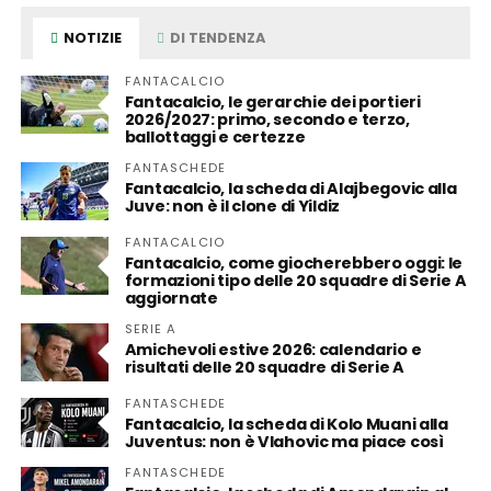
NOTIZIE
DI TENDENZA
FANTACALCIO
Fantacalcio, le gerarchie dei portieri
2026/2027: primo, secondo e terzo,
ballottaggi e certezze
FANTASCHEDE
Fantacalcio, la scheda di Alajbegovic alla
Juve: non è il clone di Yildiz
FANTACALCIO
Fantacalcio, come giocherebbero oggi: le
formazioni tipo delle 20 squadre di Serie A
aggiornate
SERIE A
Amichevoli estive 2026: calendario e
risultati delle 20 squadre di Serie A
FANTASCHEDE
Fantacalcio, la scheda di Kolo Muani alla
Juventus: non è Vlahovic ma piace così
FANTASCHEDE