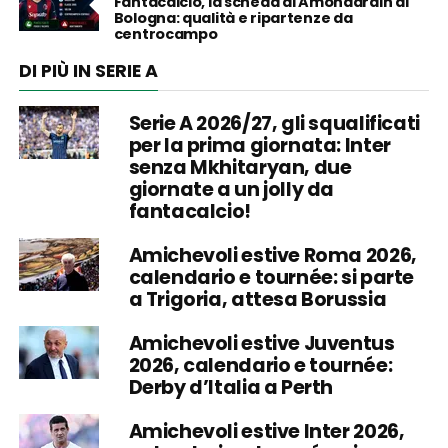
Fantacalcio, la scheda di Amondarain al
Bologna: qualità e ripartenze da
centrocampo
DI PIÙ IN SERIE A
Serie A 2026/27, gli squalificati
per la prima giornata: Inter
senza Mkhitaryan, due
giornate a un jolly da
fantacalcio!
Amichevoli estive Roma 2026,
calendario e tournée: si parte
a Trigoria, attesa Borussia
Amichevoli estive Juventus
2026, calendario e tournée:
Derby d’Italia a Perth
Amichevoli estive Inter 2026,