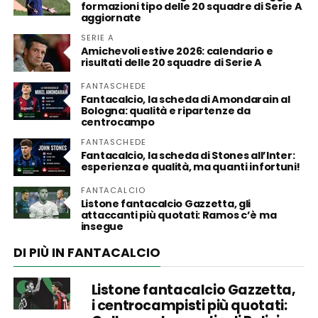
formazioni tipo delle 20 squadre di Serie A
aggiornate
SERIE A
Amichevoli estive 2026: calendario e
risultati delle 20 squadre di Serie A
FANTASCHEDE
Fantacalcio, la scheda di Amondarain al
Bologna: qualità e ripartenze da
centrocampo
FANTASCHEDE
Fantacalcio, la scheda di Stones all’Inter:
esperienza e qualità, ma quanti infortuni!
FANTACALCIO
Listone fantacalcio Gazzetta, gli
attaccanti più quotati: Ramos c’è ma
insegue
DI PIÙ IN FANTACALCIO
Listone fantacalcio Gazzetta,
i centrocampisti più quotati: