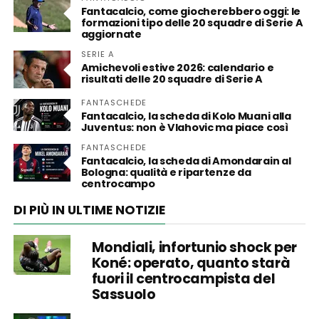
Fantacalcio, come giocherebbero oggi: le
formazioni tipo delle 20 squadre di Serie A
aggiornate
SERIE A
Amichevoli estive 2026: calendario e
risultati delle 20 squadre di Serie A
FANTASCHEDE
Fantacalcio, la scheda di Kolo Muani alla
Juventus: non è Vlahovic ma piace così
FANTASCHEDE
Fantacalcio, la scheda di Amondarain al
Bologna: qualità e ripartenze da
centrocampo
DI PIÙ IN ULTIME NOTIZIE
Mondiali, infortunio shock per
Koné: operato, quanto starà
fuori il centrocampista del
Sassuolo