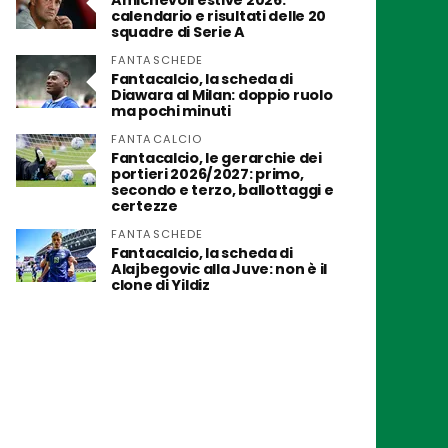
Amichevoli estive 2026:
calendario e risultati delle 20
squadre di Serie A
FANTASCHEDE
Fantacalcio, la scheda di
Diawara al Milan: doppio ruolo
ma pochi minuti
FANTACALCIO
Fantacalcio, le gerarchie dei
portieri 2026/2027: primo,
secondo e terzo, ballottaggi e
certezze
FANTASCHEDE
Fantacalcio, la scheda di
Alajbegovic alla Juve: non è il
clone di Yildiz