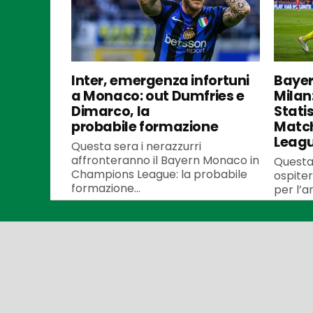
Inter, emergenza infortuni
Bayer
a Monaco: out Dumfries e
Milan
Dimarco, la
Stati
probabile formazione
Matc
Leag
Questa sera i nerazzurri
affronteranno il Bayern Monaco in
Questa
Champions League: la probabile
ospiter
formazione...
per l’an