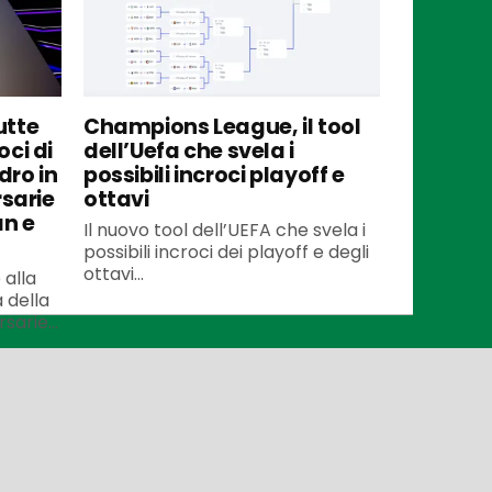
utte
Champions League, il tool
oci di
dell’Uefa che svela i
dro in
possibili incroci playoff e
rsarie
ottavi
an e
Il nuovo tool dell’UEFA che svela i
possibili incroci dei playoff e degli
ottavi...
 alla
 della
arie...