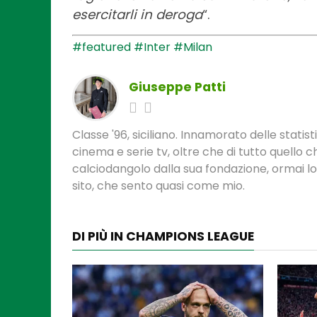
esercitarli in deroga
“.
#featured
#Inter
#Milan
Giuseppe Patti
Classe '96, siciliano. Innamorato delle statis
cinema e serie tv, oltre che di tutto quello
calciodangolo dalla sua fondazione, ormai l
sito, che sento quasi come mio.
DI PIÙ IN CHAMPIONS LEAGUE