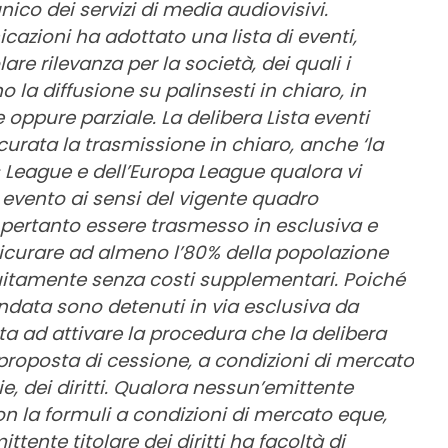
nico dei servizi di media audiovisivi.
icazioni ha adottato una lista di eventi,
are rilevanza per la società, dei quali i
o la diffusione su palinsesti in chiaro, in
le oppure parziale. La delibera Lista eventi
icurata la trasmissione in chiaro, anche ‘la
s League e dell’Europa League qualora vi
 evento ai sensi del vigente quadro
pertanto essere trasmesso in esclusiva e
ssicurare ad almeno l’80% della popolazione
atuitamente senza costi supplementari. Poiché
 andata sono detenuti in via esclusiva da
a ad attivare la procedura che la delibera
‘proposta di cessione, a condizioni di mercato
e, dei diritti. Qualora nessun’emittente
on la formuli a condizioni di mercato eque,
ttente titolare dei diritti ha facoltà di