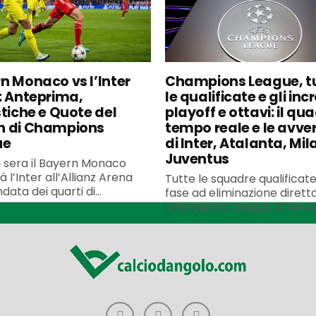
n Monaco vs l’Inter
Champions League, t
: Anteprima,
le qualificate e gli incr
stiche e Quote del
playoff e ottavi: il qua
h di Champions
tempo reale e le avve
ue
di Inter, Atalanta, Mil
Juventus
 sera il Bayern Monaco
à l’Inter all’Allianz Arena
Tutte le squadre qualificate
data dei quarti di...
fase ad eliminazione diretta
Champions League, le avvers