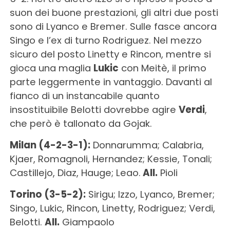
suon dei buone prestazioni, gli altri due posti
sono di Lyanco e Bremer. Sulle fasce ancora
Singo e l’ex di turno Rodriguez. Nel mezzo
sicuro del posto Linetty e Rincon, mentre si
gioca una maglia
Lukic
con Meitè, il primo
parte leggermente in vantaggio. Davanti al
fianco di un instancabile quanto
insostituibile Belotti dovrebbe agire
Verdi
,
che però è tallonato da Gojak.
Milan (4-2-3-1):
Donnarumma; Calabria,
Kjaer, Romagnoli, Hernandez; Kessie, Tonali;
Castillejo, Diaz, Hauge; Leao.
All.
Pioli
Torino (3-5-2):
Sirigu; Izzo, Lyanco, Bremer;
Singo, Lukic, Rincon, Linetty, Rodriguez; Verdi,
Belotti.
All.
Giampaolo