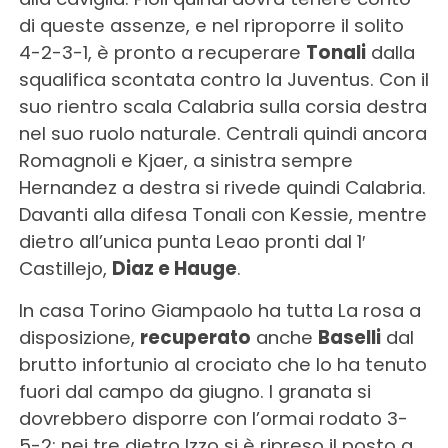
di queste assenze, e nel riproporre il solito
4-2-3-1, è pronto a recuperare
Tonali
dalla
squalifica scontata contro la Juventus. Con il
suo rientro scala Calabria sulla corsia destra
nel suo ruolo naturale. Centrali quindi ancora
Romagnoli e Kjaer, a sinistra sempre
Hernandez a destra si rivede quindi Calabria.
Davanti alla difesa Tonali con Kessie, mentre
dietro all’unica punta Leao pronti dal 1′
Castillejo,
Diaz e Hauge
.
In casa Torino Giampaolo ha tutta La rosa a
disposizione,
recuperato
anche
Baselli
dal
brutto infortunio al crociato che lo ha tenuto
fuori dal campo da giugno. I granata si
dovrebbero disporre con l’ormai rodato 3-
5-2: nei tre dietro Izzo si è ripreso il posto a