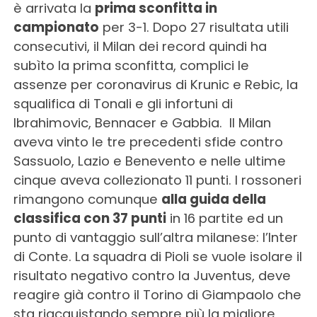
è arrivata la
prima sconfitta in
campionato
per 3-1. Dopo 27 risultata utili
consecutivi, il Milan dei record quindi ha
subìto la prima sconfitta, complici le
assenze per coronavirus di Krunic e Rebic, la
squalifica di Tonali e gli infortuni di
Ibrahimovic, Bennacer e Gabbia. Il Milan
aveva vinto le tre precedenti sfide contro
Sassuolo, Lazio e Benevento e nelle ultime
cinque aveva collezionato 11 punti. I rossoneri
rimangono comunque
alla guida della
classifica con 37 punti
in 16 partite ed un
punto di vantaggio sull’altra milanese: l’Inter
di Conte. La squadra di Pioli se vuole isolare il
risultato negativo contro la Juventus, deve
reagire già contro il Torino di Giampaolo che
sta riacquistando sempre più la migliore