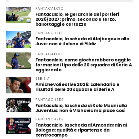
FANTACALCIO
Fantacalcio, le gerarchie dei portieri
2026/2027: primo, secondo e terzo,
ballottaggi e certezze
FANTASCHEDE
Fantacalcio, la scheda di Alajbegovic alla
Juve: non è il clone di Yildiz
FANTACALCIO
Fantacalcio, come giocherebbero oggi: le
formazioni tipo delle 20 squadre di Serie A
aggiornate
SERIE A
Amichevoli estive 2026: calendario e
risultati delle 20 squadre di Serie A
FANTASCHEDE
Fantacalcio, la scheda di Kolo Muani alla
Juventus: non è Vlahovic ma piace così
FANTASCHEDE
Fantacalcio, la scheda di Amondarain al
Bologna: qualità e ripartenze da
centrocampo