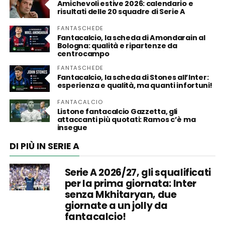
Amichevoli estive 2026: calendario e
risultati delle 20 squadre di Serie A
FANTASCHEDE
Fantacalcio, la scheda di Amondarain al
Bologna: qualità e ripartenze da
centrocampo
FANTASCHEDE
Fantacalcio, la scheda di Stones all’Inter:
esperienza e qualità, ma quanti infortuni!
FANTACALCIO
Listone fantacalcio Gazzetta, gli
attaccanti più quotati: Ramos c’è ma
insegue
DI PIÙ IN SERIE A
Serie A 2026/27, gli squalificati
per la prima giornata: Inter
senza Mkhitaryan, due
giornate a un jolly da
fantacalcio!