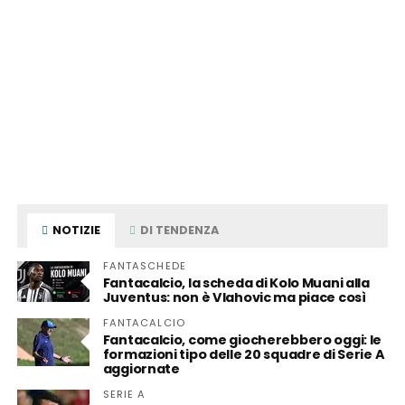
NOTIZIE
DI TENDENZA
FANTASCHEDE
Fantacalcio, la scheda di Kolo Muani alla
Juventus: non è Vlahovic ma piace così
FANTACALCIO
Fantacalcio, come giocherebbero oggi: le
formazioni tipo delle 20 squadre di Serie A
aggiornate
SERIE A