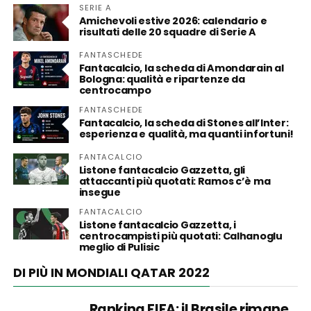
SERIE A
Amichevoli estive 2026: calendario e
risultati delle 20 squadre di Serie A
FANTASCHEDE
Fantacalcio, la scheda di Amondarain al
Bologna: qualità e ripartenze da
centrocampo
FANTASCHEDE
Fantacalcio, la scheda di Stones all’Inter:
esperienza e qualità, ma quanti infortuni!
FANTACALCIO
Listone fantacalcio Gazzetta, gli
attaccanti più quotati: Ramos c’è ma
insegue
FANTACALCIO
Listone fantacalcio Gazzetta, i
centrocampisti più quotati: Calhanoglu
meglio di Pulisic
DI PIÙ IN MONDIALI QATAR 2022
Ranking FIFA: il Brasile rimane